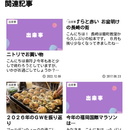
関連記事
うっすらと赤い お盆明け
出来事
出来事
の長崎の街
こんにちは！ 長崎は籠町教室か
ら久しぶりの松本です。 ８月も
残り少なくなってきましたね。
皆さま夏の思い出はたくさんで
きましたか？ 先週はお盆でした
ニトリでお買い物
が、お盆休みが明けて久しぶり
こんにちは音符♪今年もあと少
に教室へ出勤したら 教室前の爆
しで終わろうとしていますが、
竹カスに思わず笑ってしまいま
いかがお過ごしでしょうか？籠
した。...
町教室の森山です。
2022.12.09
2017.08.23
出来事
出来事
２０２６年のＧＷを振り返
今年の福岡国際マラソン
り
は…
ゴールデンウィークの過ごし
みなさま、こんにちは :-D パソ