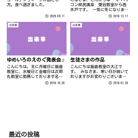
方。食べ過ぎました。
コン県民講座 愛宕教室から西
木戸です。 一気に冬になりまし
たね～寒い( ;∀;) 先週は20度
2026.05.11
2018.12.11
を超える日もあり、この寒暖差
で体調を崩されている方もいら
出来事
出来事
っしゃるのではないでしょう
か… :-( 寒くなるとインフ...
ゆめいろのえのぐ発表会♫
生徒さまの作品
こんにちは。主に月曜日に飯倉
こんにちは飯倉教室の大江で
教室に、水曜日と金曜日は次郎
す。 みなさま、寒い日が続いて
丸教室に勤務しております名久
おりますがお変わりございませ
井です。よろしくお願いいたし
んか？ インフルエンザが流行し
2019.10.28
2018.01.29
ます。 最近は朝晩が寒くなりま
ています 外出先から帰宅されま
したので、みなさま体調管理に
したら手洗いとうがいを忘れな
はお気をつけくださいね。 そし
いようにしてくださいね 今回
て、季節はすっかり秋ですが、
は、生徒さまに作成していただ
夏にはゆめい...
いた『オリジ...
最近の投稿