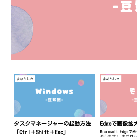
まめちしき
まめちしき
Edgeで画像拡
タスクマネージャーの起動方法
「Ctrl＋Shift＋Esc」
Microsoft Ed
介します！ まずはE