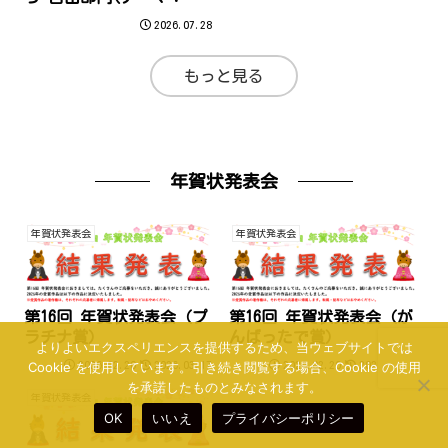
んでもOK)]
2026.07.28
もっと見る
年賀状発表会
年賀状発表会
年賀状発表会
第16回 年賀状発表会（プ
第16回 年賀状発表会（が
ラチナ賞）
んばったで賞）
よりよいエクスペリエンスを提供するため、当ウェブサイトでは
Cookie を使用しています。引き続き閲覧する場合、Cookie の使用
2026.02.20
2026.03.17
2026.02.20
2026.03.13
を承諾したものとみなされます。
年賀状発表会
OK
いいえ
プライバシーポリシー