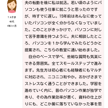
夫の転勤を機に私は就活。若い頃のようにパ
ソコンも使う仕事に就こうと思ったのです
が、時すでに遅し。15年前はあんなに使って
T.Kさま
40代
いたパソコンが全く分からなくなっていまし
1年2ヶ月
た。このことがきっかけで、パソコンに対し
て苦手意識を持つように。夫に相談したとこ
ろ、パソコンを１から学んでみたらどうかと
提案され、こちらの教室に通い始めました。
自分のペースで学べ、些細な質問も気楽に
できる雰囲気。全てスモールステップで進み
ます。先生方は初心者にも経験者にもマルチ
に対応され、ニコニコ和やか。おかげさまで
ストレスなく通うことができました。学習を
進めていく内に、昔のパソコン作業が独学で
あり、その為作業効率が悪く、資料の仕上が
りにも、どこか腑に落ちていなかった事を思