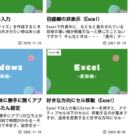
の入力
目盛線の非表示（Excel）
クイズ」を作成するとき
Excelで作表中に、もともと表示されている
表示させたい時はありま
目安の薄い線が邪魔だな～と感じたことない
ですか？ そんなときは・・・ 「表示」タブ
から「目盛線」の☑をクリックし外しましょ
2015.11.19
2021.07.10
う！ どこに罫線を引いているかが一目でわか
りますよ～(^^)/
Excel編
起動時に勝手に開くアプ
好きな方向にセル移動（Excel）
んたん設定
Excelでは入力後にEnterキーを押すと、アク
ティブセルは下のセルに 移動するのが基本で
ると勝手にアプリが立ち上が
すが、設定を変更すると好きな方向にセルを
面倒で時間がかかる…そ
移動させることができるんですよ～(^^)/ 好
決できます。設定を少し
きな方向に動かして作業効率アップしよう！
アプリの自動起動を止め
2025.11.18
2020.03.02
動がぐっと早くなり、よ