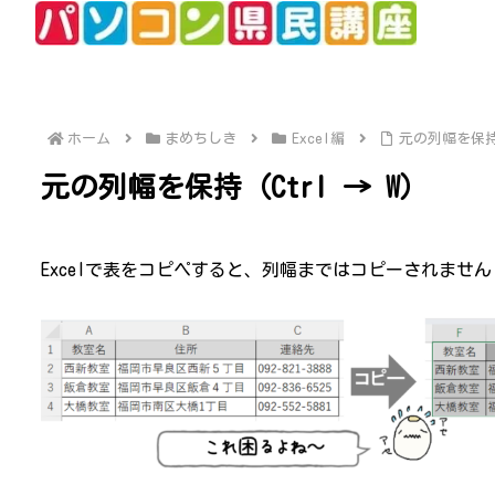
ホーム
まめちしき
Excel編
元の列幅を保持（
元の列幅を保持（Ctrl → W）
Excelで表をコピペすると、列幅まではコピーされませ