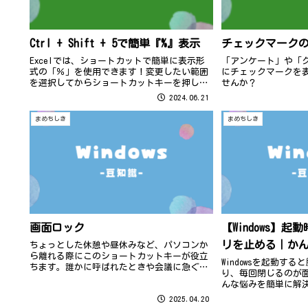
Ctrl + Shift + 5で簡単『%』表示
チェックマーク
Excelでは、ショートカットで簡単に表示形
「アンケート」や「
式の「％」を使用できます！変更したい範囲
にチェックマークを
を選択してからショートカットキーを押しま
せんか？
す！ この機会にぜひ試してみてくださいね♪
2024.06.21
まめちしき
まめちしき
画面ロック
【Windows】
リを止める｜か
ちょっとした休憩や昼休みなど、パソコンか
ら離れる際にこのショートカットキーが役立
Windowsを起動す
ちます。誰かに呼ばれたときや会議に急ぐと
り、毎回閉じるのが
きでも、すぐに画面ロックできて便利ですよ
んな悩みを簡単に解
♪ 画面を見られないようにするには、
変えるだけで不要な
2025.04.20
windowsキーとLキーを押しましょう。こ...
られ、パソコンの起