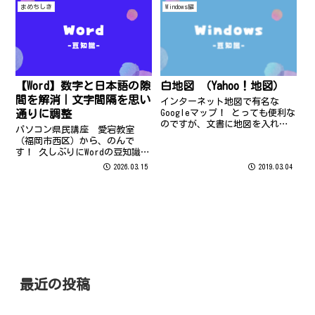
われたことはありませんか？ パ
かみあふれる作品を簡単に！！
まめちしき
Windows編
ソコン本体に保存されているデ
ータは削除...
【Word】数字と日本語の隙
白地図 （Yahoo！地図）
間を解消｜文字間隔を思い
インターネット地図で有名な
通りに調整
Googleマップ！ とっても便利な
のですが、文書に地図を入れた
パソコン県民講座 愛宕教室
い場合、色のコントラストが弱
（福岡市西区）から、のんで
くて印刷するには少し物足りな
す！ 久しぶりにWordの豆知識を
い時が・・・(*_*; そんな時
お送りいたしますね。 さっそく
2026.03.15
2019.03.04
は、Yahoo！地図右上の「モノト
ですが… 下記の①、②二つの文
ーン」を使ってみてください。
書の違い、わかりますか…？ 実
は、数字を①半角で入力したも
の、②全角で入力したもので
す。 それ...
最近の投稿