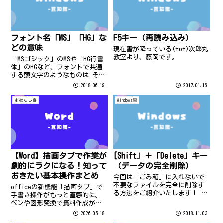
フォント名「MS」「HG」な
F5キー（再読み込み）
どの意味
現在雪が降っている(+o+)次郎丸
教室より、藤岡です。
「MSゴシック」のMSや「HG行書
体」のHGなど、フォントで共通
する頭文字のようなものは その
フォントのブランド名や提供元
2018.06.19
2017.01.16
を表しています。
まめちしき
Windows編
【Word】描画タブで作業が
[Shift」＋「Delete」キー
劇的にラクになる！知って
（データの完全削除）
おきたい基本操作まとめ
今回は「ごみ箱」に入れないで
不要なファイルを完全に削除す
officeの新機能「描画タブ」で
る方法をご紹介いたします！ パ
手書き操作がもっと直感的に。
ソコンの中に入っているデータ
ペンや図形変換で資料作成がス
をゴミ箱に入れないでそのまま
ムーズになる便利ワザをわかり
2026.05.18
2018.11.03
完全に削除できたら・・・ と思
やすく紹介します。手書きの温