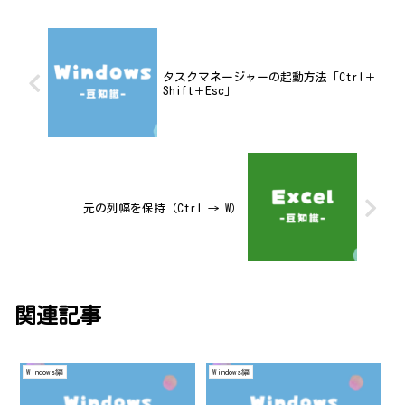
タスクマネージャーの起動方法「Ctrl＋
Shift＋Esc」
元の列幅を保持（Ctrl → W）
関連記事
Windows編
Windows編