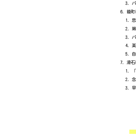
籠町
思
滑石