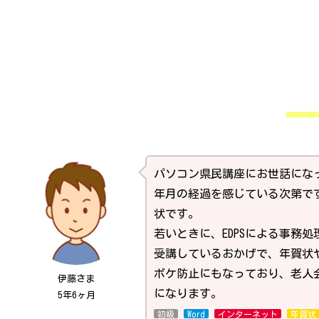
パソコン県民講座にお世話にな
年月の経過を感じている次第で
状です。
若いときに、EDPSによる事務
受講しているおかげで、年賀状
ボケ防止にもなっており、老人
伊藤さま
になります。
5年6ヶ月
初級
Word
インターネット
年賀状