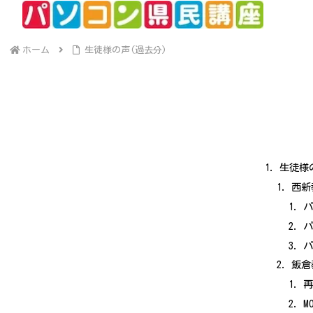
ホーム
生徒様の声(過去分)
生徒様
西新
パ
パ
パ
飯倉
M