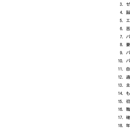
脳
エ
パ
パ
確
年