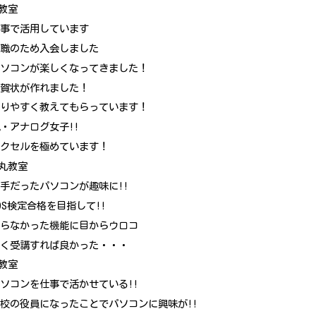
教室
仕事で活用しています
就職のため入会しました
パソコンが楽しくなってきました！
年賀状が作れました！
解りやすく教えてもらっています！
・アナログ女子!!
エクセルを極めています！
丸教室
手だったパソコンが趣味に!!
OS検定合格を目指して!!
知らなかった機能に目からウロコ
早く受講すれば良かった・・・
教室
ソコンを仕事で活かせている!!
校の役員になったことでパソコンに興味が!!