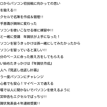
ゼロからパソコン初挑戦に向かっての思い
を鍛える!!
クセルで名簿を作成＆管理!!
苦手意識が興味に変わった
ソコンを使いこなせる様に練習中!!
妻と一緒に受講 年賀状が上手になった！
パソコンを習うきっかけは孫一緒にしてみたかったから
ソコンを習っていると楽しい!!
自分のペースに合った教え方をしてもらえる
通い始めたきっかけは『年賀状作成』
主人へ『見返し倍返し計画』
もう一度パソコンにチャレンジ
初心者でも安心！マイペースで通える
職場では人に聞かないでパソコンを使えるように
定申告もエクセルでばっちり!!
賀状発表会４年連続受賞!!