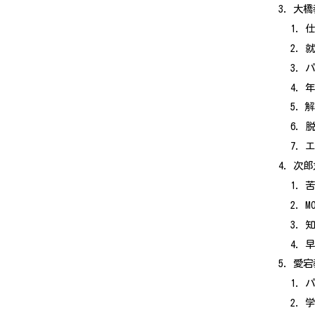
大橋
脱
次郎
苦
M
愛宕
パ
学