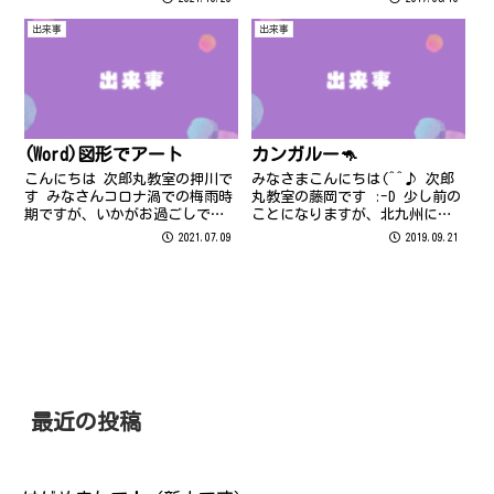
ZO FUKUOKAのチームラボフォレ
ストに行ってまいりました とて
出来事
出来事
も幻想的な空間が広がっていた
り、テクノロジーを駆使した...
(Word)図形でアート
カンガルー🦘
こんにちは 次郎丸教室の押川で
みなさまこんにちは(^^♪ 次郎
す みなさんコロナ渦での梅雨時
丸教室の藤岡です :-D 少し前の
期ですが、いかがお過ごしでし
ことになりますが、北九州にあ
ょうか 7月に教室内で開催され
る「ひびき動物ワールド」に行
2021.07.09
2019.09.21
た”ゆめいろえのぐ”は参加さ
ってきました。 ココには大型の
れましたか？ 今回のテーマは
カンガルー、中型のワラルー、
〔コロナ後にしたいこと〕でし
小型のワラビーが、なんと！！
たね 各教室に皆さんの”ゆめい
250頭！！！！すごい迫力で
ろ”作品...
す...
最近の投稿