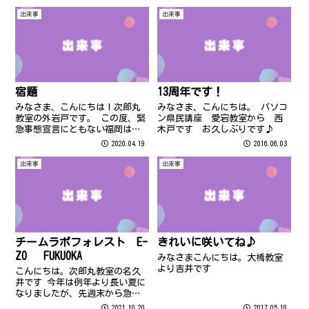
出来事
出来事
宿題
13周年です！
みなさま、こんにちは！次郎丸
みなさま、こんにちは。 パソコ
教室の外岩戸です。 この度、緊
ン県民講座 愛宕教室から 西
急事態宣言にともない福岡は明
木戸です お久しぶりです♪
日20日から5月7日まで休校とな
2020.04.19
2016.06.03
っております。 (長崎は27日か
ら5月7日まで休校) 長いお休み
出来事
出来事
の間、生徒様から宿題が欲しい
とお声を頂きました。 パソコ
ン...
チームラボフォレスト E-
きれいに咲いてね♪
ZO FUKUOKA
みなさまこんにちは。大橋教室
より吉井です
こんにちは。次郎丸教室の名久
井です 今年は例年より長い夏に
なりましたが、先週末から急に
涼しくなりましたね 私は先日E-
2021.10.20
2017.05.10