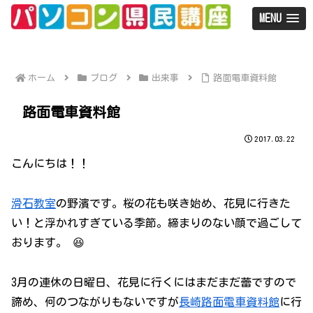
MENU
ホーム
ブログ
出来事
路面電車資料館
路面電車資料館
2017.03.22
こんにちは！！
滑石教室
の野濱です。桜の花も咲き始め、花見に行きた
い！と浮かれすぎている季節。締まりのない顔で過ごして
おります。 😆
3月の連休の日曜日、花見に行くにはまだまだ蕾ですので
諦め、何のつながりもないですが
長崎路面電車資料館
に行