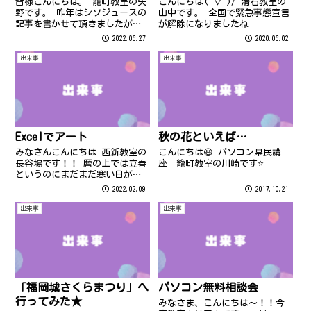
皆様こんにちは。 籠町教室の矢
こんにちは(^▽^)/ 滑石教室の
野です。 昨年はシソジュースの
山中です。 全国で緊急事態宣言
記事を書かせて頂きましたが、
が解除になりましたね
シソジュースと時期を同じくし
2022.06.27
2020.06.02
て作るものがあります。 スモモ
ジャムです。 実は毎年、ユクリ
出来事
出来事
（スモモの仲間）でジャムを作
っているのですが、 今年はスモ
モジ...
Excelでアート
秋の花といえば…
みなさんこんにちは 西新教室の
こんにちは😆 パソコン県民講
長谷場です！！ 暦の上では立春
座 籠町教室の川崎です⭐
というのにまだまだ寒い日が続
いていますね。 みなさまお変わ
2022.02.09
2017.10.21
りございませんか？ 全国でオミ
クロン株による感染が広がり、
出来事
出来事
「第6波」の渦中にあります。
まだまだ新型コロナと共生しつ
つ、程...
「福岡城さくらまつり」へ
パソコン無料相談会
行ってみた★
みなさま、こんにちは～！！今