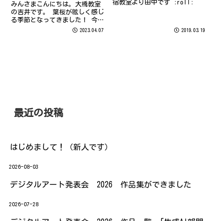
宿教室より田中です :roll:
みんさまこんにちは。大橋教室
の吉井です。 葉桜が眩しく感じ
る季節となってきました！ 今年
は制限のない春だったのでお花
2023.04.07
2019.03.19
見を楽しまれた方も多かったの
では(^^♪ 前回の次郎丸教室の
増田先生に続いて、今回もまだ
まだ桜のお話です(笑) 3月の満
開を...
最近の投稿
はじめまして！（新人です）
2026-08-03
デジタルアート発表会 2026 作品集ができました
2026-07-28