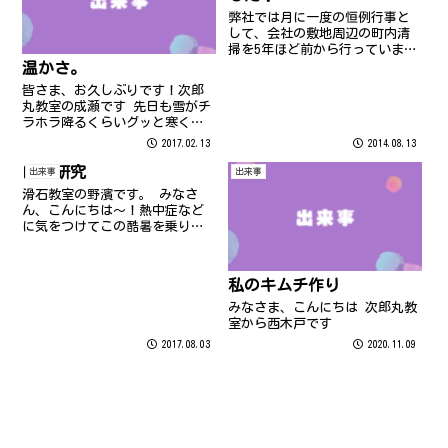
心掛...
弊社では月に一度の恒例行事と
して、会社の敷地周辺の町内清
掃を5年ほど前から行っていま
す。
温かさ。
皆さま、お久しぶりです！次郎
丸教室の成瀬です 先日も雪がチ
ラホラ降るくらいグッと寒くな
りましたね まだまだ油断しない
2017.02.13
2014.08.13
よう、外出時は暖かくされてく
ださいね
自由研究
出来事
出来事
滑石教室の野濱です。 みなさ
ん、こんにちは〜！熱中症など
に気をつけてこの酷暑を乗り切
りましょう。 夏といえば、スイ
カ！！私、水分補給の代わりに
食べています。 :lol:
私のキムチ作り
みなさま、こんにちは 次郎丸教
室から西木戸です
2017.08.03
2020.11.09