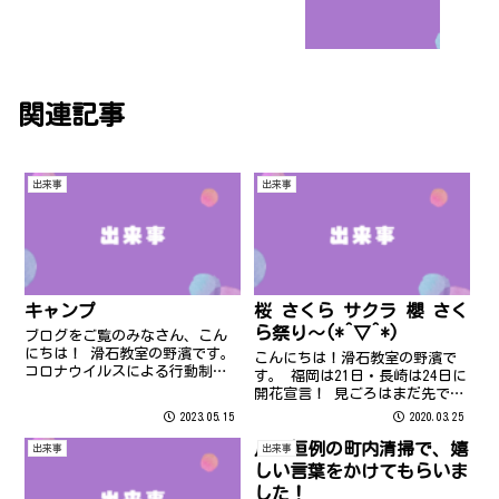
関連記事
出来事
出来事
キャンプ
桜 さくら サクラ 櫻 さく
ら祭り～(*^▽^*)
ブログをご覧のみなさん、こん
にちは！ 滑石教室の野濱です。
こんにちは！滑石教室の野濱で
コロナウイルスによる行動制限
す。 福岡は21日・長崎は24日に
が全くなかった 今年のゴールデ
開花宣言！ 見ごろはまだ先です
ンウィーク、皆さんはどのよう
が、路地の桜も少しずつ咲き始
2023.05.15
2020.03.25
に過ごされましたか？
めました。 新型コロナウィルス
感染を広げないために今年はお
月一恒例の町内清掃で、嬉
出来事
出来事
花見を自粛するところが多いよ
しい言葉をかけてもらいま
うですね。 うがい手洗い消毒を
した！