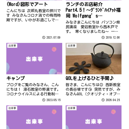
(Word)図形でアート
ランチのお店紹介
Part4.5！～ｸﾞﾗﾝﾄﾞﾊｲｱｯﾄ福
こんにちは 次郎丸教室の押川で
す みなさんコロナ渦での梅雨時
岡 Wolfgang’s
期ですが、いかがお過ごしでし
Steakhouse～
みなさまこんにちは パソコン県
ょうか 7月に教室内で開催され
民講座 愛宕教室から西木戸で
た”ゆめいろえのぐ”は参加さ
す。 寒くなりましたね～ 一気
れましたか？ 今回のテーマは
に冬到来です…今日はカイロを
2021.07.09
2019.12.06
〔コロナ後にしたいこと〕でし
貼って出勤。。 皆様体調くずさ
たね 各教室に皆さんの”ゆめい
れないようにお気を付けくださ
出来事
出来事
ろ”作品...
い。
キャンプ
QOLを上げるひと手間♪
ブログをご覧のみなさん、こん
皆さま、こんにちは😊 西新教室
にちは！ 滑石教室の野濱です。
の長谷場です😘 突然ですが、み
コロナウイルスによる行動制限
なさんQOL（クオリティ・オブ・
が全くなかった 今年のゴールデ
ライフ）って意識しています
2023.05.15
2026.04.25
ンウィーク、皆さんはどのよう
か？ 私のここ数年のマイブーム
に過ごされましたか？
は、鉄瓶でお湯を沸かすことで
出来事
出来事
す♪ 岩手県が誇る伝統工芸・南
部鉄器。霰（あられ）模様が美
しく、...