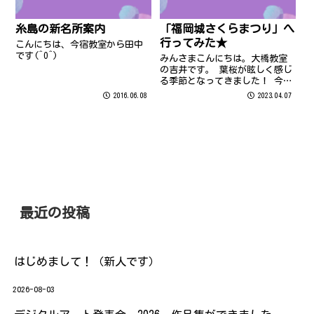
糸島の新名所案内
「福岡城さくらまつり」へ
行ってみた★
こんにちは、今宿教室から田中
です(^O^)
みんさまこんにちは。大橋教室
の吉井です。 葉桜が眩しく感じ
る季節となってきました！ 今年
は制限のない春だったのでお花
2016.06.08
2023.04.07
見を楽しまれた方も多かったの
では(^^♪ 前回の次郎丸教室の
増田先生に続いて、今回もまだ
まだ桜のお話です(笑) 3月の満
開を...
最近の投稿
はじめまして！（新人です）
2026-08-03