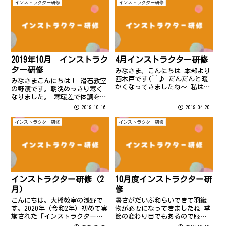
インストラクター研修
インストラクター研修
2019年10月 インストラク
4月インストラクター研修
ター研修
みなさま、こんにちは 本部より
西木戸です(^^♪ だんだんと暖
みなさまこんにちは！ 滑石教室
かくなってきましたね～ 私はと
の野濱です。朝晩めっきり寒く
ても寒がりなので、朝晩はファ
なりました。 寒暖差で体調を崩
ンヒーターの前を陣取っている
されないようお気を付けくださ
2019.10.16
2019.04.20
のですが ここ数日はファンヒー
い。 台風19号…被災された地域
ターの電源を入れておりません
が一日も早く復旧できることを
インストラクター研修
インストラクター研修
(^^)/ 朝晩も暖かくなってき
お祈りします。 ハザードマップ
た...
を日ごろから確認し、命を守る
行動が...
インストラクター研修（2
10月度インストラクター研
月）
修
こんにちは。大橋教室の浅野で
暑さがだいぶ和らいできて羽織
す。2020年（令和2年）初めて実
物が必要になってきましたね 季
施された「インストラクター研
節の変わり目でもあるので服装
修」についてレポートいたしま
や体調に気を付けて過ごされて