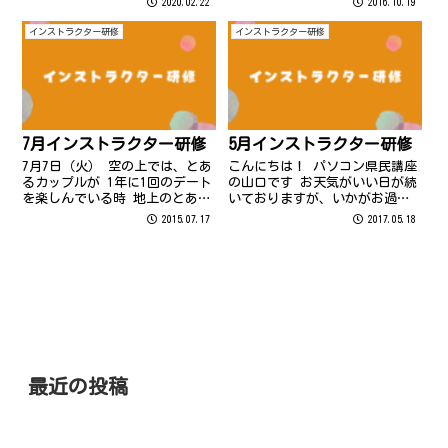
2020.02.22
2016.10.19
す。
ください 皆様こんにちは、次郎
丸教室より成瀬です
インストラクター研修
インストラクター研修
7月インストラクター研修
5月インストラクター研修
7月7日（火） 空の上では、とあ
こんにちは！ パソコン県民講座
るカップルが 1年に1回のデート
の山口です お天気がいい日が続
を楽しんでいる時 地上のとある
いておりますが、いかがお過ご
場所では、インストラクター研
しでしょうか？
2015.07.17
2017.05.18
修が行われました。 大橋教室の
浅野です。
最近の投稿