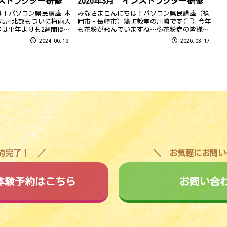
ンストラクター研修
2026年3月 インストラクター研修
は！パソコン県民講座 本
みなさまこんにちは！パソコン県民講座（福
 九州北部もついに梅雨入
岡市・長崎市）籠町教室の川崎です(^^) 今年
年は平年よりも2週間ほど
も花粉が飛んでいますね～💦花粉症の皆様、
ました。これから雨の日
涙で前が見えない日もありますが、どうにか
2024.06.19
2026.03.17
すが…大雨になりすぎ
乗り越えていきましょう( ;∀;) 3月10日は、
程度に降ってほし...
インストラクター研修のた...
予約完了！
お気軽にお問い
料体験予約はこちら
お問い合