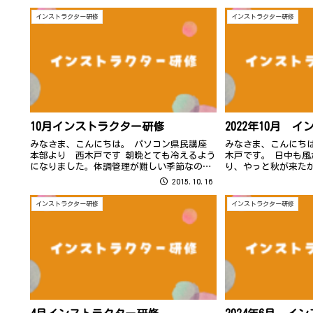
インストラクター研修
インストラクター研修
10月インストラクター研修
2022年10月 
みなさま、こんにちは。 パソコン県民講座
みなさま、こんにち
本部より 西木戸です 朝晩とても冷えるよう
木戸です。 日中も
になりました。体調管理が難しい季節なので
り、やっと秋が来たか
体調を崩されないようお気を付け下さい。
からまた数日、日中の
2015.10.16
ですね… みなさま
ようお気を付けくだ
インストラクター研修
インストラクター研修