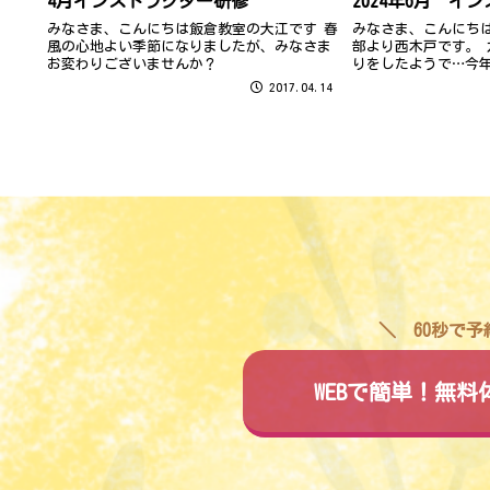
4月インストラクター研修
2024年6月 イ
みなさま、こんにちは飯倉教室の大江です 春
みなさま、こんにち
風の心地よい季節になりましたが、みなさま
部より西木戸です。
お変わりございませんか？
りをしたようで…今
遅い梅雨入りとなり
2017.04.14
が増えるのは憂鬱で
ず、水不足にならない
60秒で
WEBで簡単！無