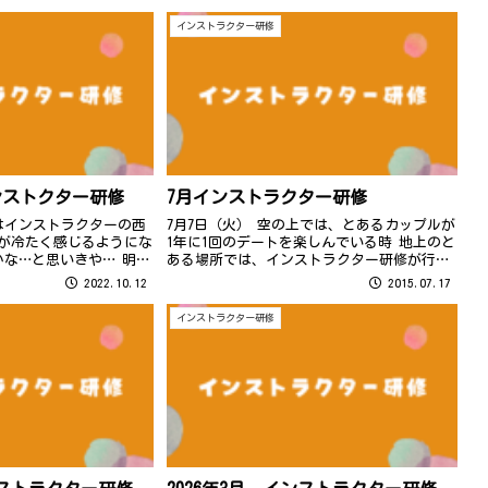
インストラクター研修
インストクター研修
7月インストラクター研修
はインストラクターの西
7月7日（火） 空の上では、とあるカップルが
風が冷たく感じるようにな
1年に1回のデートを楽しんでいる時 地上のと
な…と思いきや… 明日
ある場所では、インストラクター研修が行わ
気温が25度越えの予報
れました。 大橋教室の浅野です。
2022.10.12
2015.07.17
、寒暖差で体調崩されない
さい
インストラクター研修