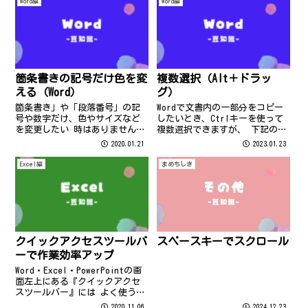
Word編
Word編
箇条書きの記号だけ色を変
複数選択（Alt＋ドラッ
える（Word）
グ）
箇条書き」や「段落番号」の記
Wordで文書内の一部分をコピー
号や数字だけ、色やサイズなど
したいとき、Ctrlキーを使って
を変更したい 時はありません
複数選択できますが、 下記のよ
か？ その際には、下記を参考に
うな並びの場合は、Altキーを使
2020.01.21
2023.01.23
利用してくださいね＾＾
うと便利ですよ。
Excel編
まめちしき
クイックアクセスツールバ
スペースキーでスクロール
ーで作業効率アップ
Word・Excel・PowerPointの画
面左上にある『クイックアクセ
スツールバー』には よく使う機
能がボタンで表示されていま
2020.11.06
2024.12.23