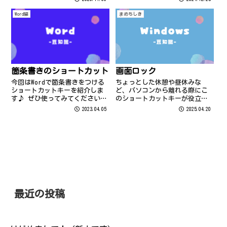
す！ 例えば、上書き保存をする
時は、ここにある①のボタンを
Word編
まめちしき
クリックするだけでできちゃい
ます(^^♪ そ・し・て...
箇条書きのショートカット
画面ロック
今回はWordで箇条書きをつける
ちょっとした休憩や昼休みな
ショートカットキーを紹介しま
ど、パソコンから離れる際にこ
す♪ ぜひ使ってみてください
のショートカットキーが役立ち
(*^^*) 箇条書きをつけたい箇所
ます。誰かに呼ばれたときや会
2023.04.05
2025.04.20
を選択して Ctrl + shift ＋
議に急ぐときでも、すぐに画面
L を押します ↓ Ctrl +
ロックできて便利ですよ♪ 画面
Shift + N を押すと解除にな
を見られないようにするには、
り...
windowsキーとLキーを押しまし
ょう。こ...
最近の投稿