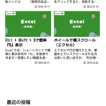
転ハンドル （使用方法は
をクリックすると、失敗する時
vol.123を参照ください） 回転
ありませんか？複数のセルをミ
2018.10.17
2023.07.19
ハンドルをドラッグする時に
スなく選択する方法を紹介しま
「Shift」キーを押しながらドラ
す！ を押すと「選択内容の追加
Excel編
Excel編
ッグすると15℃ずつ動くので、
または削除」という状態にな
90℃や180℃...
り、あとはセルをクリックする
だけ！ ...
Ctrl + Shift + 5で簡単
ホイールで横スクロール
『%』表示
（エクセル）
Excelでは、ショートカットで簡
エクセルで行が増えたとき、画
単に表示形式の「％」を使用で
面を上下にスクロールされる方
きます！変更したい範囲を選択
は多いと思いますが、 列が増え
してからショートカットキーを
たときどのようにされています
2024.06.21
2018.03.02
押します！ この機会にぜひ試し
か？ ホイールを押しながら、移
てみてくださいね♪
動したい方向にマウスを少しだ
け動かすと （右に移動したい場
合はマウスを右に移動する）画
面を移動す...
最近の投稿