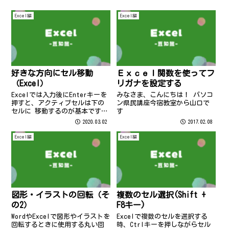
Excel編
Excel編
好きな方向にセル移動
Ｅｘｃｅｌ関数を使ってフ
（Excel）
リガナを設定する
Excelでは入力後にEnterキーを
みなさま、こんにちは！ パソコ
押すと、アクティブセルは下の
ン県民講座今宿教室から山口で
セルに 移動するのが基本です
す
が、設定を変更すると好きな方
2020.03.02
2017.02.08
向にセルを移動させることがで
きるんですよ～(^^)/ 好きな方
Excel編
Excel編
向に動かして作業効率アップし
よう！
図形・イラストの回転（そ
複数のセル選択(Shift +
の2）
F8キー)
WordやExcelで図形やイラストを
Excelで複数のセルを選択する
回転するときに使用する丸い回
時、Ctrlキーを押しながらセル