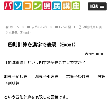
MENU
ホーム
まめちしき
Excel編
四則計算を漢
字で表現（Excel）
四則計算を漢字で表現（Excel）
2021.10.08
「加減乗除」という四字熟語をご存じですか？
加算→足し算 減算→引き算 乗算→掛け算 除算
→割り算
という四則計算を表現した言葉です。