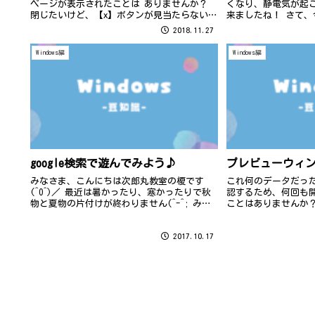
ページが表示されたことは ありませんか？
くなり、静電気が起
閉じたいけど、【x】ボタンが見当たらない。
来ましたね！ さて
また、まれに【x】 ボタンに悪意のプログラ
ーについてのお話で
2018.11.27
ムが仕込まれている時もあるそうです…(-
_-;) そんな時は、ウィンド...
Windows編
Windows編
google検索で遊んでみよう♪
プレビューウィ
みなさま、こんにちは次郎丸教室の榎です
これ何のデータだっ
(^O^)／ 最近は暑かったり、寒かったりで秋
認するため、何回も
物と夏物の片付けが終わりません(^-^; みな
ことはありませんか
さまはどうですか？？ それでは今回の豆知識
利な機能ですよ～ 
をご紹介したいと思います。 みなさんgoogle
タブ」にある プレ
2017.10.17
の検索画面で遊べる（...
クするだけ！ ファイ