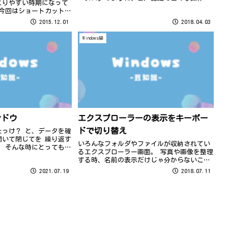
こりやすい時期になって
お手伝いしてくれる機能です。 コルタナさん
、今回はショートカットキ
を使いたいときは… タスクバーの マー
す。
2015.12.01
2018.04.03
ク を押す or...
Windows編
ンドウ
エクスプローラーの表示をキーボー
ドで切り替え
たっけ？ と、データを確
開いて閉じてを 繰り返す
いろんなフォルダやファイルが収納されてい
？ そんな時にとっても便
るエクスプローラー画面。 写真や画像を整理
エクスプローラーの「表示
する時、名前の表示だけじゃ分からないこと
ビューウィンドウをクリッ
がありますよね。 表示タブから表示形式を変
2021.07.19
2018.07.11
ル名をクリ...
更できますが、実はキーボード操作でもでき
ちゃうんです！！ 下記のキーボードを...