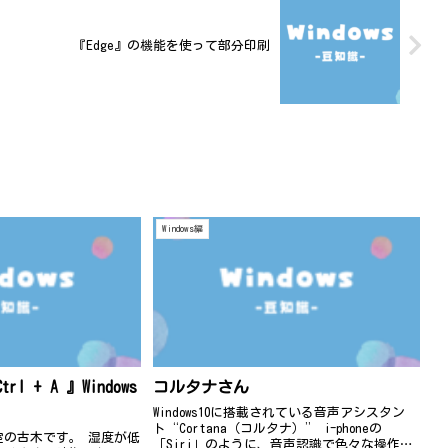
『Edge』の機能を使って部分印刷
Windows編
l + A 』Windows
コルタナさん
Windows10に搭載されている音声アシスタン
ト“Cortana（コルタナ）” i-phoneの
室の古木です。 湿度が低
「Siri」のように、音声認識で色々な操作を