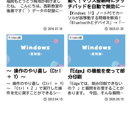
動く！マウス接続時にタッ
福岡もとうとう梅雨が明けまし
たね。 こんにちは。西新教室の
チパッドを自動で無効にす
後藤です(^^) データの記録に使
る設定
【Windows 11】ノートPCでカー
うCD、DVDといったディスクには
ソルが誤移動する問題を解消！
様々な種類が存在します。 違い
「Bluetoothとデバイス」→「タ
がわからず、店頭で迷うことが
ッチパッド」で設定をチェッ
2016.07.19
2025.01.20
多いのではないでしょうか？ 記
ク！2ステップでタッチパッドを
録媒体（CD、DVD）を選...
オフにし、快適なタイピング環
Windows編
Windows編
境を実現します。
～ 操作のやり直し (Ctrl
『Edge』の機能を使って部
＋ Y) ～
分印刷
～ 操作のやり直し (Ctrl ＋ Y)
「Edgeでは、部分印刷できない
～ 「Ctrl + Z 」で実行した操
の？ 」と質問をお受することが
作を元に戻すことができるショ
あります。 今回、そんな質問に
ートカットです。 「Ctrl + Z
お応えしてEdgeの機能 を使って
2023.04.15
2020.05.15
」が「元に戻す」であれば、
部分印刷をする方法 をご紹介し
「Ctrl + Y」で「今戻った所を
ます。 ① 「Edge」で検索
先に進む」となります！ 例え
し、希望のページを開きます。
ば...
② 右上...