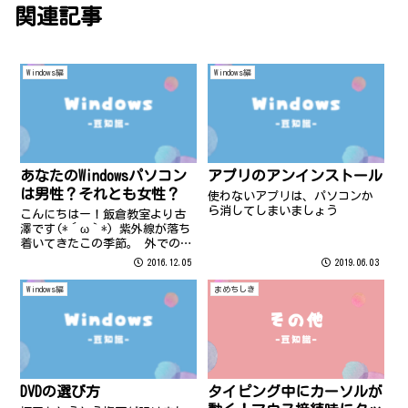
関連記事
Windows編
Windows編
あなたのWindowsパソコン
アプリのアンインストール
は男性？それとも女性？
使わないアプリは、パソコンか
ら消してしまいましょう
こんにちはー！飯倉教室より古
澤です(*´ω｀*) 紫外線が落ち
着いてきたこの季節。 外での紫
外線対策はバッチリなのに何故
2016.12.05
2019.06.03
か顔が日焼けをしている…… そ
んな方はいらっしゃらないでし
Windows編
まめちしき
ょうか？
DVDの選び方
タイピング中にカーソルが