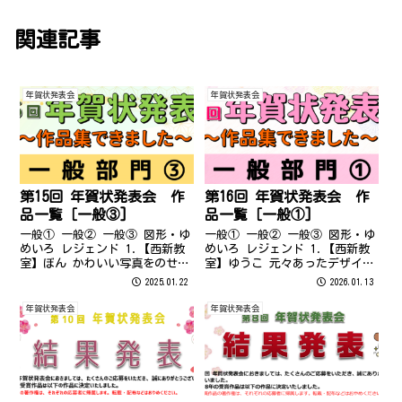
関連記事
年賀状発表会
年賀状発表会
第15回 年賀状発表会 作
第16回 年賀状発表会 作
品一覧［一般③]
品一覧［一般①]
一般① 一般② 一般③ 図形・ゆ
一般① 一般② 一般③ 図形・ゆ
めいろ レジェンド 1.【西新教
めいろ レジェンド 1.【西新教
室】ぼん かわいい写真をのせら
室】ゆうこ 元々あったデザイン
れて良かったです。はがきいっ
を図形で再現しました。とても
2025.01.22
2026.01.13
ぱいのヘビがよかった。【トリ
気に入っています。毎年ぎりぎ
ミング、画像】 2.【西新教室】
りに作っていましたが今年は
年賀状発表会
年賀状発表会
んるる 身近に撮りためていた花
早々に完成して嬉しい！先生あ
の写真を巳の形に合わせて作
りがとうございます＾ー＾【図
り...
形、テキ...