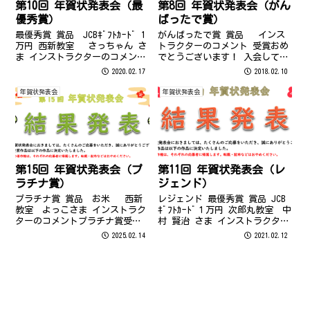
第10回 年賀状発表会（最
第8回 年賀状発表会（がん
優秀賞）
ばったで賞）
最優秀賞 賞品 JCBｷﾞﾌﾄｶｰﾄﾞ 1
がんばったで賞 賞品 インス
万円 西新教室 さっちゃん さ
トラクターのコメント 受賞おめ
ま インストラクターのコメント
でとうございます！ 入会して3
最優秀賞受賞おめでとうござい
ヶ月という短い期間での年賀状
2020.02.17
2018.02.10
ます！ 今春小学校に上がる甥っ
作成となりましたが、受講以外
子ひかるくんの為だけに作成さ
もドリルをコツコツ頑張って来
年賀状発表会
年賀状発表会
れた年賀状でした。3つのソフト
られた結果ですね！ 太陽に向か
を駆使し、文字・セ...
って優雅に飛んでいるくじゃく
も素敵...
第15回 年賀状発表会（プ
第11回 年賀状発表会（レ
ラチナ賞）
ジェンド）
プラチナ賞 賞品 お米 西新
レジェンド 最優秀賞 賞品 JCB
教室 よっこさま インストラク
ｷﾞﾌﾄｶｰﾄﾞ１万円 次郎丸教室 中
ターのコメントプラチナ賞受賞
村 賢治 さま インストラクター
おめでとうございます！プレ金
のコメント 細部にまでこだわっ
2025.02.14
2021.02.12
婚式と大河ドマラ「光る君へ」
た本当に素晴らしい作品です
のインスピレーションからのこ
ね。文字まで図形で作成されて
のアイディアはさすがよっこさ
いますので、ぜひ目を凝らして
まです！まるでご本人が着用し
見ていただきたいです！山...
ているよう...