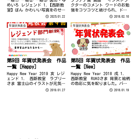
一般① 一般② 一般③ 図形・ゆ
プラチナ賞 賞品 インストラ
めいろ レジェンド 1.【西新教
クターのコメント ワードのお勉
室】ぼん かわいい写真をのせら
強をコツコツと続けられ、ドリ
れて良かったです。はがきいっ
ルも次々とクリアされていま
2025.01.22
2018.02.10
ぱいのヘビがよかった。【トリ
す。発表会の作品にはそのお勉
ミング、画像】 2.【西新教室】
強の成果と、副田さまの細やか
年賀状発表会
年賀状発表会
んるる 身近に撮りためていた花
なバランス感覚が表現されてお
の写真を巳の形に合わせて作
り、とても品のある仕上がりと
り...
なっていると...
第9回 年賀状発表会 作品
第8回 年賀状発表会 作品
一覧［Happy］
一覧［New］
Happy New Year 2019 亥 レジ
Happy New Year 2018 戌 1.
ェンド 1. 西新教室 ラブリー
西新教室 RUKOさま 背景と絵柄
さま 富士山のイラストが元気に
の色彩に気を配りました。バラ
なる感じがして気に入ったの
ンスにも気を使いながら作って
2019.01.27
2018.01.19
で、メインに使い、その中にお
みました。 2. 西新教室 副
正月のご挨拶をいれてみたらよ
田 冨士男さま 「戌」の文字を
い感じに出来上がりました。習
カラフルに楽しく見えるように
ったことが少しずつで...
入れてみまし...