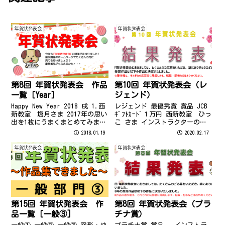
年賀状発表会
年賀状発表会
第8回 年賀状発表会 作品
第10回 年賀状発表会（レ
一覧［Year］
ジェンド）
Happy New Year 2018 戌 1.西
レジェンド 最優秀賞 賞品 JCB
新教室 塩月さま 2017年の思い
ｷﾞﾌﾄｶｰﾄﾞ１万円 西新教室 ひっ
出を1枚にうまくまとめてみまし
こ さま インストラクターのコ
た。子供の頑張っている様子が
メント 2年連続"レジェンド最優
2018.01.19
2020.02.17
伝わると思います。 2.西新教
秀賞"受賞おめでとうございま
室 Y.S.さま マンダラをペイン
す！ Wordの達人が揃うレジェン
年賀状発表会
年賀状発表会
トで色塗りして、その絵をつな
ド部門での2連覇！さすがです＾
いで帯...
＾ 昨年、最優...
第15回 年賀状発表会 作
第8回 年賀状発表会（プラ
品一覧［一般③]
チナ賞）