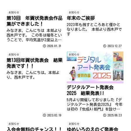
お知らせ
お知らせ
第10回 年賀状発表会作品
年末のご挨拶
集ができました！
2023年も残すところあと僅かと
なりました。 本部より西木戸で
みなさま、こんにちは 本部より
す
西木戸です。 この冬は暖冬とい
うことで、平均気温が2度以上高
い地域もあるそうですね。 1年
2020.01.31
2023.12.27
のうちで一番寒いと言われる
「大寒」の1月20日も平均気温以
お知らせ
お知らせ
上の地域が多く、今シーズンの
第13回年賀状発表会 結果
福岡は「冬日（最低気温0度未
発表です！！
満）」...
みなさま、こんにちは。本部よ
り、西木戸です。
デジタルアート発表会
2025 結果発表!!
5月より開催しておりました『デ
ジタルアート発表会2025』 今年
は初の『生成AI部門』を設けて
の開催！ 例年より多くの方にご
2023.02.19
2025.08.23
参加いただき、作品数は245点と
なりました!! ご参加いただいた
お知らせ
お知らせ
皆様、ありがとうございまし
入会金無料のチャンス！！
ゆめいろのえのぐ発表会