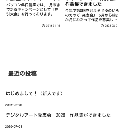
た！ インストラクター・ス...
作品集できました
パソコン県民講座では、1月末ま
で新春キャンペーンとして「福
今年で第8回を迎える『ゆめいろ
引大会」を行っております。
のえのぐ 発表会』 5月から約2
か月にわたって作品を募集して
まいりました。 たくさんの方に
2019.01.16
2023.08.01
ご参加いただき、応募作品は173
作品となりました ご参加いただ
きありがとうございました こち
らのページから、ぜひご覧く
だ...
最近の投稿
はじめまして！（新人です）
2026-08-03
デジタルアート発表会 2026 作品集ができました
2026-07-28