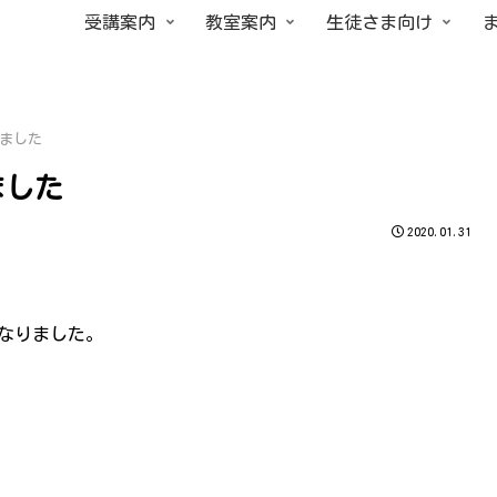
受講案内
教室案内
生徒さま向け
きました
ました
2020.01.31
となりました。
。