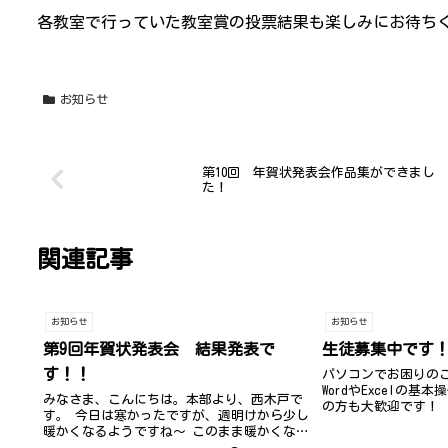
各教室で行っていた教室賞の投票結果も楽しみにお待ち
お知らせ
第10回 年賀状発表会作品集ができまし
た！
関連記事
お知らせ
お知らせ
第9回年賀状発表会 結果発表で
生徒募集中です
す！！
パソコンでお困りの
WordやExcelの
みなさま、こんにちは。本部より、西木戸で
の方も大歓迎です！
す。 今日は寒かったですが、週明けから少し
暖かくなるようですね～ このまま暖かくなっ
てほしいです… 寒暖差がありますので、みな