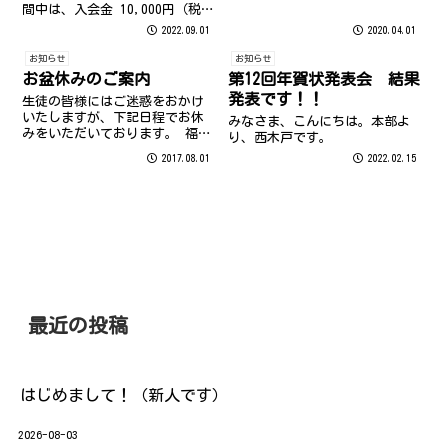
間中は、入会金 10,000円（税
抜） が 0円 に！！
2022.09.01
2020.04.01
お知らせ
お知らせ
お盆休みのご案内
第12回年賀状発表会 結果
発表です！！
生徒の皆様にはご迷惑をおかけ
いたしますが、下記日程でお休
みなさま、こんにちは。本部よ
みをいただいております。 福
り、西木戸です。
岡：８月１３日（日）～８月１
2017.08.01
2022.02.15
７日（木） 長崎：８月１３日
（日）～８月１６日（水） よろ
しくお願い致します。
最近の投稿
はじめまして！（新人です）
2026-08-03