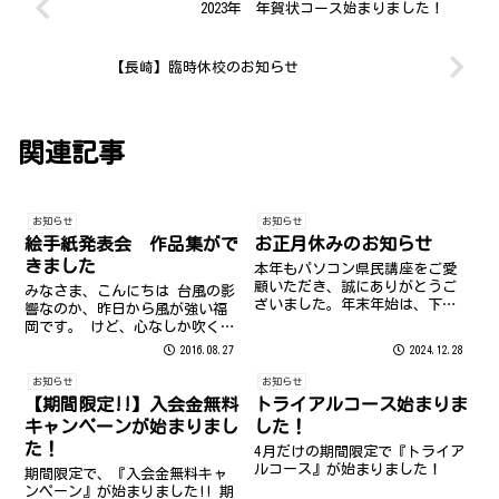
2023年 年賀状コース始まりました！
【長崎】臨時休校のお知らせ
関連記事
お知らせ
お知らせ
絵手紙発表会 作品集がで
お正月休みのお知らせ
きました
本年もパソコン県民講座をご愛
顧いただき、誠にありがとうご
みなさま、こんにちは 台風の影
ざいました。年末年始は、下記
響なのか、昨日から風が強い福
日程でお正月休みをいただいて
岡です。 けど、心なしか吹く風
おります。 福岡・長崎 １２月
が少し涼しく感じます 今年は特
2016.08.27
2024.12.28
２９日（日）～ １月５日（日）
に、残暑が厳しくまだまだ外に
なお、1月6日は13時からの営業
出ると日差しが辛いですね 早く
お知らせ
お知らせ
となっております。 ※1月7日よ
涼しい秋が来てほしい、、、そ
【期間限定!!】入会金無料
トライアルコース始まりま
り...
して美味しい秋刀魚が食べたい
キャンペーンが始まりまし
した！
西木戸で...
た！
4月だけの期間限定で『トライア
ルコース』が始まりました！
期間限定で、『入会金無料キャ
ンペーン』が始まりました!! 期