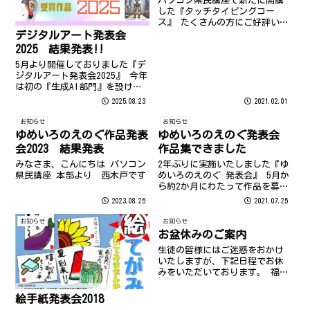
パソコン県民講座で新たに開講
した『タッチタイピングコー
ス』 たくさんの方にご好評いた
だいております。
デジタルアート発表会
2025 結果発表!!
5月より開催しておりました『デ
ジタルアート発表会2025』 今年
は初の『生成AI部門』を設けて
の開催！ 例年より多くの方にご
2025.08.23
2021.02.01
参加いただき、作品数は245点と
なりました!! ご参加いただいた
お知らせ
お知らせ
皆様、ありがとうございまし
ゆめいろのえのぐ作品発表
ゆめいろのえのぐ発表会
た！ インストラクター・ス...
会2023 結果発表
作品集できました
みなさま、こんにちは パソコン
2年ぶりに実施いたしました『ゆ
県民講座 本部より 西木戸です
めいろのえのぐ 発表会』 5月か
ら約2か月にわたって作品を募集
してまいりました。 たくさんの
2023.08.25
2021.07.25
方にご参加いただき、応募作品
は113作品となりました ご参加
お知らせ
お知らせ
いただきありがとうございまし
お盆休みのご案内
た こちらのページから、ぜひ
生徒の皆様にはご迷惑をおかけ
ご...
いたしますが、下記日程でお休
みをいただいております。 福
岡：８月１３日（日）～８月１
７日（木） 長崎：８月１３日
絵手紙発表会2018
（日）～８月１６日（水） よろ