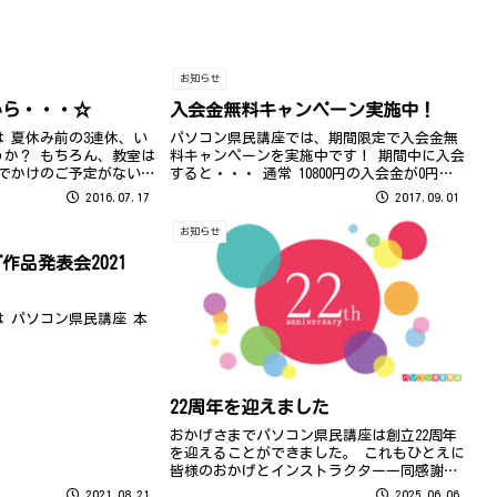
お知らせ
から・・・☆
入会金無料キャンペーン実施中！
 夏休み前の3連休、い
パソコン県民講座では、期間限定で入会金無
うか？ もちろん、教室は
料キャンペーンを実施中です！ 期間中に入会
おでかけのご予定がない
すると・・・ 通常 10800円の入会金が0円
ます～
に！！ お得なこの期間に、ぜひご入会いただ
2016.07.17
2017.09.01
いて一緒にお勉強しませんか？ キャンペーン
期間：9月1日～10月31日...
お知らせ
作品発表会2021
 パソコン県民講座 本
22周年を迎えました
おかげさまでパソコン県民講座は創立22周年
を迎えることができました。 これもひとえに
皆様のおかげとインストラクター一同感謝の
気持ちでいっぱいです。 今後も生徒の皆様の
2021.08.21
2025.06.06