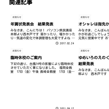
関連記事
お知らせ
お知らせ
年賀状発表会 結果発表
オシャレは指先
みなさま、こんにちは！ パソコン県民講座
みなさま、こんばんは
本部より西木戸です 寒かったり、暖かかった
かがお過ごしでしょ
り…気温の変化で体調管理も大変ですよね 気
元気に営業中です 
温差があると体温を上げたり下げたりという
方、お待ちしており
2017.02.24
調整で、気づかない間にエネルギーを使って
いるそうで普段よりも疲れやすくなる...
お知らせ
お知らせ
臨時休校のご案内
ゆめいろのえのぐ
結果発表
下記の通り、台風14号の影響により臨時休校
させていただく事になりました。 福岡全教
みなさま、こんばんは
室 17日（金）午後 長崎全教室 17日（金）
部より 西木戸です
午後 生徒の皆様にはご迷惑をお掛け致します
が、何卒ご了承下さい。 18日（土）からは通
常営業の予定です。
2021.09.17