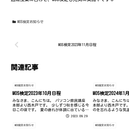
MOS検定お知らせ
MOS検定2023年11月日程
関連記事
MOS検定お知らせ
MOS検定お知らせ
MOS検定2023年10月日程
MOS検定2024年1
みなさま、こんにちは。 パソコン県民講座
みなさま、こんにち
本部より西木戸です。 少しずつ秋を感じる今
本部より西木戸です。
日この頃です。 夏の疲れが体調に出ている方
のを忘れるような気温
もおられるのではないでしょうか…？ 季節の
ートテックを愛用し
2023.09.29
変わり目ですので、どうぞご自愛ください。
１週間ほどはノーヒ
さて、今年の仲秋の名月は29日...
る日々です。 週末か
MOS検定お知らせ
MOS検定お知らせ