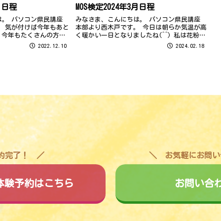
月日程
MOS検定2024年3月日程
は。 パソコン県民講座
みなさま、こんにちは。 パソコン県民講座
。 気が付けば今年もあと
本部より西木戸です。 今日は朝らか気温が高
 今年もたくさんの方に
く暖かい一日となりましたね(^^) 私は花粉症
がとうございました。 引
ではないので、暖かいと嬉しいのですが、今
2022.12.10
2024.02.18
ろしくお願いいたします！
日は花粉がたくさん飛んでいるのか花粉症の
方たちが大変そうでした… これ...
予約完了！
お気軽にお問い
料体験予約はこちら
お問い合