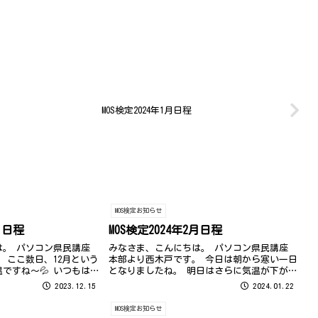
MOS検定2024年1月日程
MOS検定お知らせ
月日程
MOS検定2024年2月日程
は。 パソコン県民講座
みなさま、こんにちは。 パソコン県民講座
 ここ数日、12月という
本部より西木戸です。 今日は朝から寒い一日
ですね～💦 いつもはヒ
となりましたね。 明日はさらに気温が下がる
ている時期ですが、この
ようで福岡でも雪予報…みなさん温かくして
2023.12.15
2024.01.22
ートテックで過ごしてい
お過ごしください。
ら一気に気温...
MOS検定お知らせ