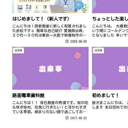
はじめまして！（新人です）
ちょっとした楽
こんにちは！西新教室に新しく配属されまし
こんにちは。 大橋教
た赤松です☺ 簡単な自己紹介 愛媛県出身、
いう間にゴールデン
２０代～３０代は東京～大阪で映像制作の仕
となりました 早いで
事をしていました。数年前から妻の地元であ
どう過ごされました
2026.08.03
る福岡に暮らし始め、この度パソコン県民講
ホームのゴールデン
座のインストラクターとしてデビューさ
は・・・でしたね。 
出来事
出来事
せ...
路面電車資料館
初めまして！
こんにちは！！ 滑石教室の野濱です。桜の花
皆さまこんにちは。
も咲き始め、花見に行きたい！と浮かれすぎ
します 本日初めての投
ている季節。締まりのない顔で過ごしており
ます。 :lol:
2017.03.22