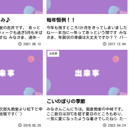
しみ♪
毎年恒例！！
室の吉井です。 あっと
今年も残すところ1か月をきってしまいました
ウィークも過ぎ5月も半ば
ね～…本当に一年ってあっという間です みな
すね みなさま、連休は
さま、年賀状の準備は大丈夫ですか？？ パソ
か？ まさか今年もステイ
コン県民講座では毎年恒例の年賀状コースに
2021.05.12
2017.12.04
ウィークになると
年賀状発表会で、教室内は年賀状一色… 駆け
我が家では、少しで...
込みで年賀状作成に来られても十分...
出来事
こいのぼりの季節
 次郎丸教室より松下と申
みなさんこんにちは。飯倉教室の中崎です。
稿です(^^)
ここ数日は30℃を超す夏日のところもあり、
一気に夏になったような暑さでしたね💦 た
だ、また気温が平年並みに下がるようで、く
2016.03.25
2023.04.24
れぐれも体調管理に お気をつけください。