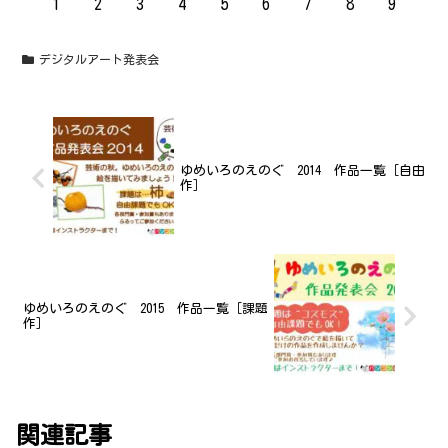
1
2
3
4
5
6
7
8
9
デジタルアート発表会
ゆめいろのえのぐ 2014 作品一覧［自由
作］
ゆめいろのえのぐ 2015 作品一覧［課題
作］
関連記事