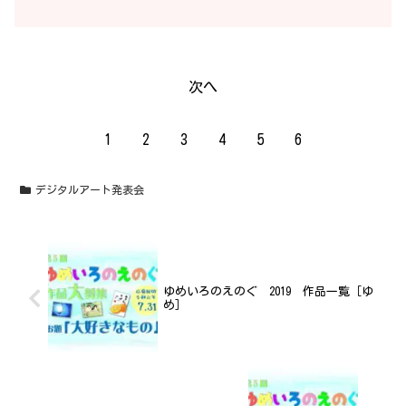
次へ
1
2
3
4
5
6
デジタルアート発表会
ゆめいろのえのぐ 2019 作品一覧［ゆ
め］