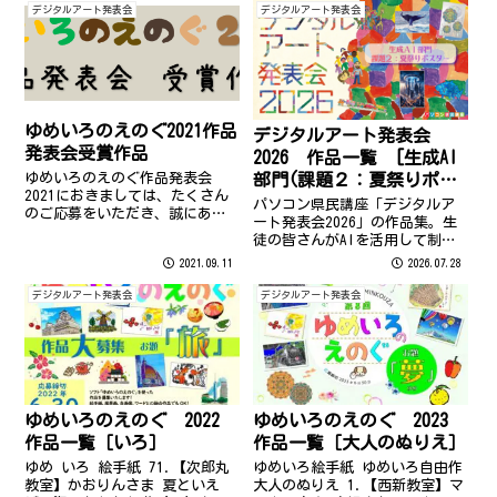
るデジタルアート作品をご紹介
スターを写メして、Geminiに絵
デジタルアート発表会
デジタルアート発表会
します。福岡市・長崎市のパソ
にしてもらいました。あたたか
コン教室。
な未来を思って指示をしてアレ
ンジ...
ゆめいろのえのぐ2021作品
デジタルアート発表会
発表会受賞作品
2026 作品一覧 [生成AI
部門(課題２：夏祭りポス
ゆめいろのえのぐ作品発表会
2021におきましては、たくさん
ター)]
パソコン県民講座「デジタルア
のご応募をいただき、誠にあり
ート発表会2026」の作品集。生
がとうございました。 2021年の
徒の皆さんがAIを活用して制作
受賞作品は以下の作品に決定い
した「夏祭りポスター」をテー
2021.09.11
2026.07.28
たしました。 ※受賞作品の著作
マとするデジタルアート作品を
権は、それぞれの応募者に帰属
ご紹介します。福岡市・長崎市
デジタルアート発表会
デジタルアート発表会
します。転載・配布などはおや
のパソコン教室。
めくだ...
ゆめいろのえのぐ 2022
ゆめいろのえのぐ 2023
作品一覧［いろ］
作品一覧［大人のぬりえ］
ゆめ いろ 絵手紙 71.【次郎丸
ゆめいろ絵手紙 ゆめいろ自由作
教室】かおりんさま 夏といえ
大人のぬりえ 1.【西新教室】マ