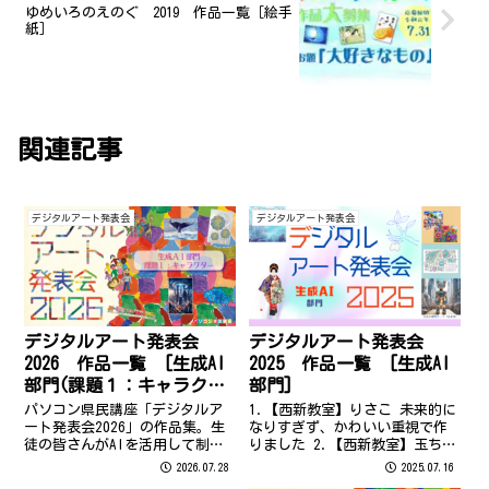
ゆめいろのえのぐ 2019 作品一覧［絵手
紙］
関連記事
デジタルアート発表会
デジタルアート発表会
デジタルアート発表会
デジタルアート発表会
2026 作品一覧 [生成AI
2025 作品一覧 [生成AI
部門(課題１：キャラクタ
部門]
ー)]
パソコン県民講座「デジタルア
1.【西新教室】りさこ 未来的に
ート発表会2026」の作品集。生
なりすぎず、かわいい重視で作
徒の皆さんがAIを活用して制作
りました 2.【西新教室】玉ちゃ
したデジタルアート発表会の
ん 超未来！！輝いています
2026.07.28
2025.07.16
「キャラクター」をテーマとす
ね！！新幹線の中で見つけたポ