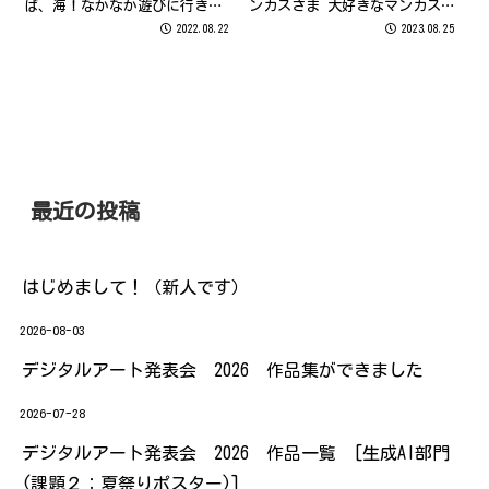
ば、海！なかなか遊びに行きづ
ンカスさま 大好きなマンカスト
らいご時世ですが…青空に浮か
ラップの切り抜きを、マンダラ
2022.08.22
2023.08.25
ぶ雲と文字のフォントがポイン
で飾ってみました。 2.【西新教
トです。 72.【次郎丸教室】か
室】ぼんさま こまかい所の色が
おりんさま 夏のひまわりをテー
難しかったです 3.【飯倉教室】
マにかわいいハリネズミととも
稲垣 美帆さま たくさん...
に作...
最近の投稿
はじめまして！（新人です）
2026-08-03
デジタルアート発表会 2026 作品集ができました
2026-07-28
デジタルアート発表会 2026 作品一覧 [生成AI部門
(課題２：夏祭りポスター)]