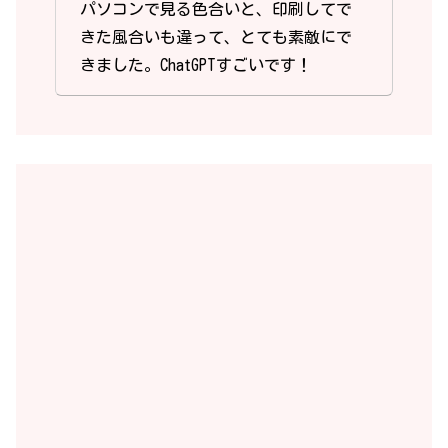
34.【飯倉教室】具嶋 久与
愛犬のミニチュアダックスをかわいい
ロボットにしてもらうようにプロンプ
トを入力したら、想像以上に可愛く出
来ました。
パソコンで見る色合いと、印刷してで
きた風合いも違って、とても素敵にで
きました。ChatGPTすごいです！