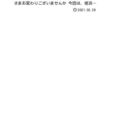
さまお変わりございませんか 今回は、姪浜
にある本場の混合スパイスで作るスリランカ
2021.02.26
カレーのお店 スパイスカレー＆コーヒーシ
ョップの 「LIBERcafe（リベル ...