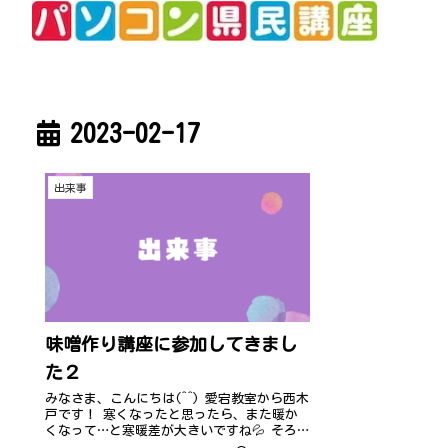
2023-02-17
出来事
味噌作り講座に参加してきまし
た２
みなさま、こんにちは(^^) 愛宕教室から西木
戸です！ 寒くなったと思ったら、また暖か
くなって…と寒暖差が大きいですね💦 そろそ
ろ花粉も飛び始める季節のようで、不調に感