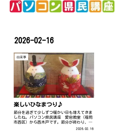
2026-02-16
出来事
楽しいひなまつり♪
節分を過ぎて少しずつ暖かい日も増えてきま
したね。パソコン県民講座 愛宕教室（福岡
市西区）から西木戸です。節分が終わり、暦
の上ではもう『春』ということで愛宕教室で
2026.02.16
はたくさんのお雛様を飾りました。今回は、