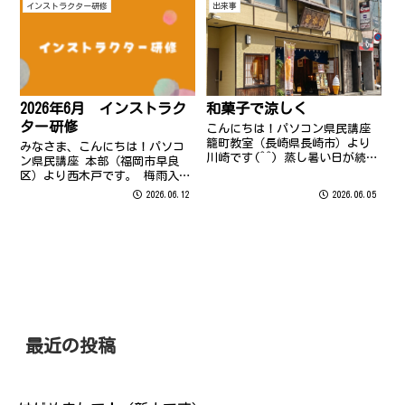
ジアムシティまでのアクセスは
この前自宅のパソコンが起動し
インストラクター研修
出来事
徒歩！！行きは良いのですが、
なくなったお話をしたいと思い
帰りはさすが坂の町！！坂道を
ます。デスクトップのパソコン
登って帰る...
で、1m程移...
2026年6月 インストラク
和菓子で涼しく
ター研修
こんにちは！パソコン県民講座
籠町教室（長崎県長崎市）より
みなさま、こんにちは！パソコ
川崎です(^^) 蒸し暑い日が続い
ン県民講座 本部（福岡市早良
ていますね💦毎年、涼しさを感
区）より西木戸です。 梅雨入り
じるために色々試してみるので
を迎えた九州北部ですが、しば
2026.06.12
2026.06.05
すが、今回は… 長崎で有名な和
らくお天気が続くようですね。
菓子屋「白水堂」さんに行って
ダムの貯水率が心配な今日この
きました～！見て涼しく、その
頃…今年は程よく雨が降ってほ
うえ美味...
しいです…！！ さて、先日はイ
ンストラクタ...
最近の投稿