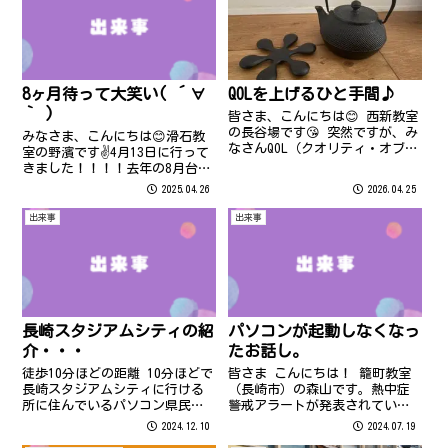
8ヶ月待って大笑い( ´∀
QOLを上げるひと手間♪
｀ )
皆さま、こんにちは😊 西新教室
の長谷場です😘 突然ですが、み
みなさま、こんにちは😊滑石教
なさんQOL（クオリティ・オブ・
室の野濱です✌️4月13日に行って
ライフ）って意識しています
きました！！！！去年の8月台風
か？ 私のここ数年のマイブーム
のために順延・・・8ヶ月待ちま
2025.04.26
2026.04.25
は、鉄瓶でお湯を沸かすことで
した。 吉本新喜劇65周年記念ツ
す♪ 岩手県が誇る伝統工芸・南
アーin長崎ブリックホール 開場
出来事
出来事
部鉄器。霰（あられ）模様が美
してすぐグッズ売り場へ直行。
しく、...
一緒に行った家族もちょっと...
長崎スタジアムシティの紹
パソコンが起動しなくなっ
介・・・
たお話し。
徒歩10分ほどの距離 10分ほどで
皆さま こんにちは！ 籠町教室
長崎スタジアムシティに行ける
（長崎市）の森山です。熱中症
所に住んでいるパソコン県民講
警戒アラートが発表されていま
座（福岡市・長崎市）滑石教室
す。いつも以上に積極的に、熱
2024.12.10
2024.07.19
の野濱が紹介いたします。スタ
中症予防に努めてくださいね。