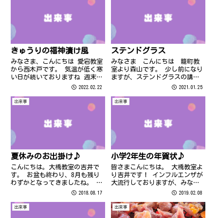
きゅうりの福神漬け風
ステンドグラス
みなさま、こんにちは 愛宕教室
みなさま こんにちは 籠町教
から西木戸です。 気温が低く寒
室より森山です。 少し前になり
い日が続いておりますね 週末か
ますが、ステンドグラスの講座
らは2桁気温に戻るみたいです。
に参加してきました。
2022.02.22
2021.01.25
気温差で体調崩されないように
お気を付けください
出来事
出来事
夏休みのお出掛け♪
小学2年生の年賀状♪
こんにちは。大橋教室の吉井で
皆さまこんにちは。 大橋教室よ
す。 お盆も終わり、8月も残り
り吉井です！ インフルエンザが
わずかとなってきましたね。 と
大流行しておりますが、みなさ
いっても今年はまだまだ暑いっ
ま体調は大丈夫でしょうか？ 睡
2018.08.17
2019.02.08
みなさま体調崩されてはいませ
眠栄養たっぷりとって、どうか
んか？ まだまだ暑さは続くよう
元気にお過ごしくださいませ。
出来事
出来事
ですので、熱中症や夏バテには
もう2月に入ってしまいました