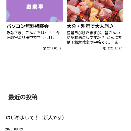
十分にお気を付けくださいませ
が、今日は年賀状についてのお
さて...
話しです...
パソコン無料相談会
大分・別府で大人旅♪
みなさま、こんにちは～！！今
猛暑日が続きますが、皆さんい
宿教室より田中です :roll:
かがお過ごしですか？ こんにち
は！飯倉教室の中﨑です。 先
日、大分の別府に1泊2日でプチ
2019.03.19
2026.07.27
旅行に行ってきました！ 今回の
旅行目的は別府で開催される
「べっぷ火の海まつり」だった
のですが、グルメ目的に変更し
ました。 別...
最近の投稿
はじめまして！（新人です）
2026-08-03