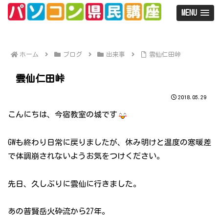
MENU
ホーム
ブログ
出来事
雲仙仁田峠
雲仙仁田峠
2018.05.29
こんにちは、今宿教室の城です
GWも終わり日常に戻りましたが、休み明けと温度の寒暖差
で体調崩されないようお気をつけください。
先日、久しぶりに雲仙に行きました。
あの普賢岳火砕流から27年。