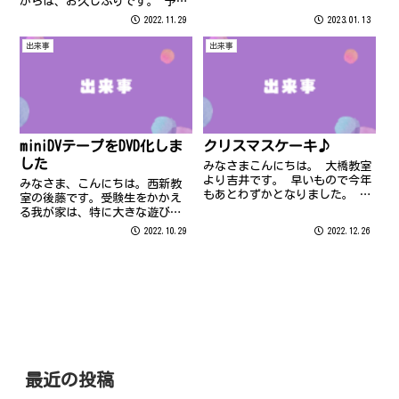
からは、お久しぶりです。 予報
では、明日から気温が下がり12
2022.11.29
2023.01.13
月1日には最高気温が1桁の所も
あるとか…！ 11月に入ってなか
出来事
出来事
なか気温が下がらないな～と思
いつつ、過ごしやすい日々を
送...
miniDVテープをDVD化しま
クリスマスケーキ♪
した
みなさまこんにちは。 大橋教室
より吉井です。 早いもので今年
みなさま、こんにちは。西新教
もあとわずかとなりました。 ク
室の後藤です。受験生をかかえ
リスマス寒波なるものが襲来
る我が家は、特に大きな遊びも
し、 雪で大変な思いをされた方
できず、地味な毎日を送ってお
2022.10.29
2022.12.26
もいらっしゃるかもしれませ
ります。今は我慢の時ですね
ん。 大きな被害が出ていないこ
(;^_^A
とを祈ります。 寒いのは好きで
はありま...
最近の投稿