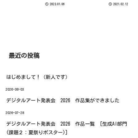
ら暖かくて過ごしやすいお正月
開催されていた 「MINIATURE
2023.01.06
2021.02.12
でしたね。 本日午後より、福
LIFE展 2020 田中達也 見立て
岡・長崎ともに2023年の授業を
の世界」に行ってきました。
無事にスタートいたしました！
最近の投稿
はじめまして！（新人です）
2026-08-03
デジタルアート発表会 2026 作品集ができました
2026-07-28
デジタルアート発表会 2026 作品一覧 [生成AI部門
(課題２：夏祭りポスター)]