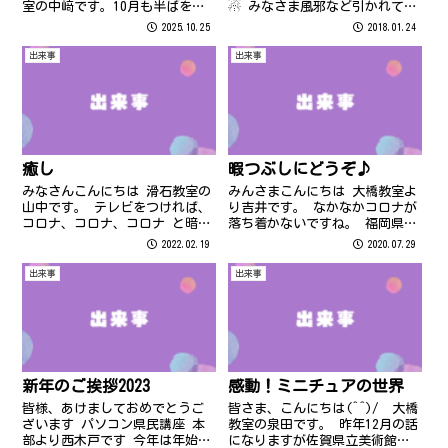
☃ みなさま風邪など引かれてい
室の中﨑です。10月も半ばを過
ませんか？ インフルエンザも流
ぎ、ようやく涼しくなってきま
2025.10.25
2018.01.24
行しています。どうか体調には
したね。というか、肌寒いくら
お気を付けください さて、最近
いです・・・ついこの前までク
出来事
出来事
「AI（人工知能）」という言葉
ーラーが必要だったのに、季節
をよく耳にしませんか？ 我が家
の移り変わりは早いですね。 先
にも...
日、大分県の...
癒し
暇つぶしにどうぞ♪
みなさんこんにちは 滑石教室の
みんさまこんにちは 大橋教室よ
山中です。 テレビをつければ、
り吉井です。 なかなかコロナが
コロナ、コロナ、コロナ と暗い
落ち着かないですね。 福岡県も
ニュースばかりでしたが 今はオ
感染者数が増える一方で心配で
2022.02.19
2020.07.29
リンピックで賑わっていますね
す。 まずは自分のできることか
スポーツはほんとにすごいなと
らを心掛けてます 手洗い、うが
出来事
出来事
毎日感じております 今回は私の
い、消毒を徹底すること！ たく
癒しをご紹介したいと思います
さん食べてよく寝て免疫力をア
...
ップ...
新年のご挨拶2023
感動！ミニチュアの世界
皆様、あけましておめでとうご
皆さま、こんにちは(^^)/ 大橋
ざいます パソコン県民講座 本
教室の泉田です。 昨年12月の話
部より西木戸です 今年は年始か
になりますが佐賀県立美術館で