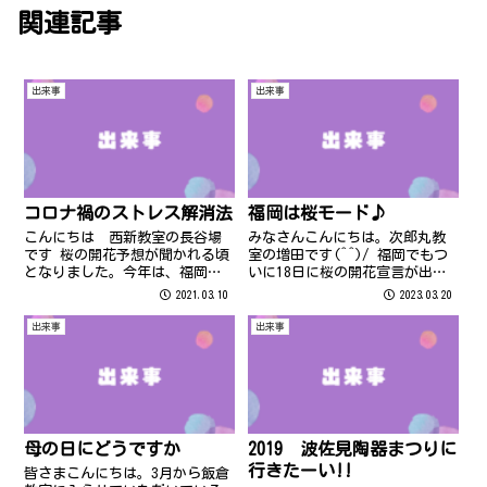
関連記事
出来事
出来事
コロナ禍のストレス解消法
福岡は桜モード♪
こんにちは 西新教室の長谷場
みなさんこんにちは。次郎丸教
です 桜の開花予想が聞かれる頃
室の増田です(^^)/ 福岡でもつ
となりました。今年は、福岡
いに18日に桜の開花宣言が出さ
（と高知）が開花トップで3月13
れましたね～♪ 近所の桜の花も
2021.03.10
2023.03.20
日だそうです コロナ禍で迎える
少しずつ咲いてきましたよ～♪
2度目のお花見シーズン。まだま
出来事
出来事
だ自粛しながらのお花見になり
そうですねそんな中でもストレ
ス解消は...
母の日にどうですか
2019 波佐見陶器まつりに
行きたーい!!
皆さまこんにちは。3月から飯倉