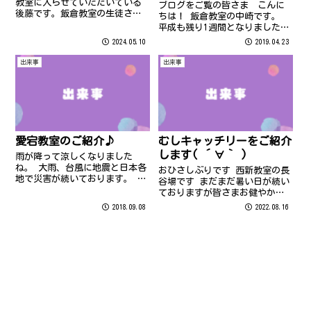
教室に入らせていただいている
ブログをご覧の皆さま こんに
後藤です。飯倉教室の生徒さま
ちは！ 飯倉教室の中崎です。
に少しずつ覚えていただきなが
平成も残り1週間となりました。
ら、毎日楽しくお仕事させてい
新しい「令和」の時代がもうす
2024.05.10
2019.04.23
ただいております！どうぞよろ
ぐきますね～。 そして、今年の
しくお願いいたしますm(__)m
ＧＷは10連休！！！！ ★パソコ
出来事
出来事
ン県民講座は5/1（水）～
6（月）までお休みを頂きます。
★
愛宕教室のご紹介♪
むしキャッチリーをご紹介
します( ´∀｀ )
雨が降って涼しくなりました
ね。 大雨、台風に地震と日本各
おひさしぶりです 西新教室の長
地で災害が続いております。 こ
谷場です まだまだ暑い日が続い
れらの災害によって犠牲になら
ておりますが皆さまお健やかに
れた皆様のご冥福をお祈りする
お過ごしでしょうか 春から夏に
2018.09.08
2022.08.16
とともに、 被災された皆様に心
かけて虫が増え、そして晩夏か
よりお見舞いを申し上げます。
ら秋もまだまだ虫は活動中で
また、一日も早い復興を心より
す。 外にいてくれたらいいのに
お祈り申し...
カメムシやクモなど家の中で見
つけたら皆...