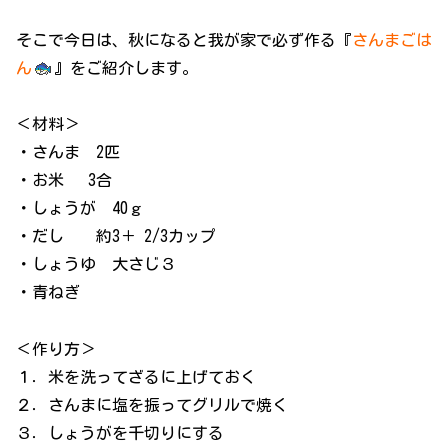
そこで今日は、秋になると我が家で必ず作る『
さんまごは
ん
』をご紹介します。
＜材料＞
・さんま 2匹
・お米 3合
・しょうが 40ｇ
・だし 約3＋ 2/3カップ
・しょうゆ 大さじ３
・青ねぎ
＜作り方＞
１．米を洗ってざるに上げておく
２．さんまに塩を振ってグリルで焼く
３．しょうがを千切りにする