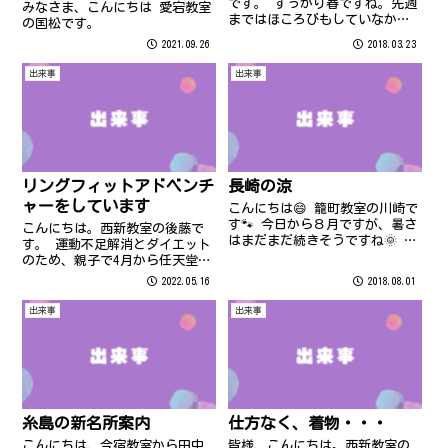
です。 すっかり春ですね。先週
みなさま、こんにちは 愛宕教室
まではほころびもしていなかっ
の国松です。
た桜が、今週は一気に花開いて
2021.09.26
2018.03.23
おります。
出来事
出来事
リングフィットアドベンチ
長崎の涼
ャーをしています
こんにちは😄 籠町教室の川崎で
す🐾 今日から８月ですが、暑さ
こんにちは。西新教室の後藤で
はまだまだ続きそうですね🌞 少
す。 運動不足解消とダイエット
しでも涼しくなりたい…❄ と冷
のため、親子で4月から任天堂ス
たい食べ物をインターネットで
イッチのリングフィットアドベ
2022.05.16
2018.08.01
検索していると、 長崎名物チリ
ンチャーを始めました。
ンチリンアイスの紹介サイトに
出来事
出来事
行きつきました🌟 詳しくはこち
ら↓...
糸島の新名所案内
仕方なく、着物・・・
こんにちは、今宿教室から田中
皆様、こんにちは。西新教室の