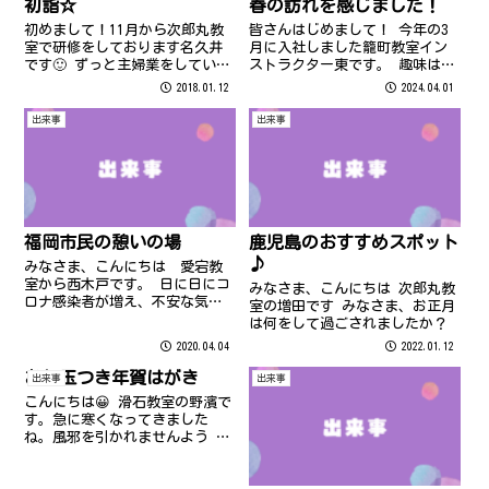
初詣☆
春の訪れを感じました！
初めまして！11月から次郎丸教
皆さんはじめまして！ 今年の3
室で研修をしております名久井
月に入社しました籠町教室イン
です🙂 ずっと主婦業をしていた
ストラクター東です。 趣味は喫
ので、初めてのことだらけで緊
茶店巡りです！ これからよろし
2018.01.12
2024.04.01
張の毎日ですが、みなさん、ど
くお願いします！ 最近どんどん
うぞよろしくお願いします😵 こ
暖かくなり、 過ごしやすくなっ
出来事
出来事
こ数日、本当に寒い毎日です
てきましたね。 天気がいい日に
が、風邪などひかれていません
ふと散歩に出かけたら 春を感じ
か？インフル...
さ...
福岡市民の憩いの場
鹿児島のおすすめスポット
♪
みなさま、こんにちは 愛宕教
室から西木戸です。 日に日にコ
みなさま、こんにちは 次郎丸教
ロナ感染者が増え、不安な気持
室の増田です みなさま、お正月
ちになりますね… 手洗いする
は何をして過ごされましたか？
事、顔を触らない事で感染のリ
2020.04.04
2022.01.12
スクを下げられるそうなので、
しっかり自己防衛していかなけ
お年玉つき年賀はがき
出来事
出来事
ればですね 一日も早い終息を願
こんにちは😀 滑石教室の野濱で
う毎日です…
す。急に寒くなってきました
ね。風邪を引かれませんよう お
気を付けくださいませ。 さて、
この時期になりますと年賀状を