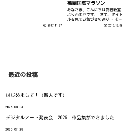
作成している方も多いのではな
福岡国際マラソン
いでしょうか？
みなさま、こんにちは愛宕教室
より西木戸です。 さて、タイト
ルを見てお気づきの通り… そう
です！先日の日曜日は12月の第1
2017.11.27
2015.12.09
日曜日…！ 福岡のビックイベン
ト…！『福岡国際マラソン』だ
ったのです
最近の投稿
はじめまして！（新人です）
2026-08-03
デジタルアート発表会 2026 作品集ができました
2026-07-28