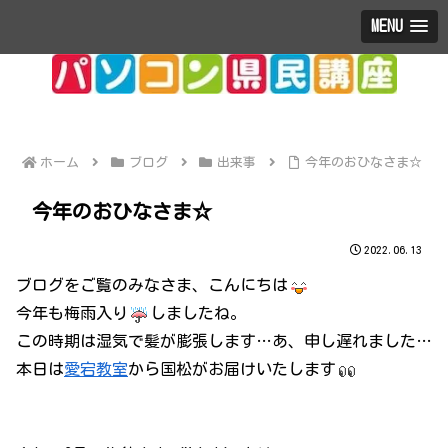
MENU
ホーム
ブログ
出来事
今年のおひなさま☆
今年のおひなさま☆
2022.06.13
ブログをご覧のみなさま、こんにちは
今年も梅雨入り
しましたね。
この時期は湿気で髪が膨張します…あ、申し遅れました…
本日は
愛宕教室
から国松がお届けいたします