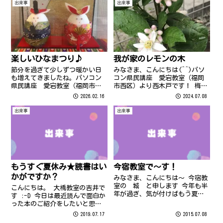
出来事
出来事
開催されている「迷いの森の館
からの脱出」。なかなかの難易
度の謎解きです。 ...
我が家のレモンの木
楽しいひなまつり♪
みなさま、こんにちは(^^)パソ
節分を過ぎて少しずつ暖かい日
コン県民講座 愛宕教室（福岡
も増えてきましたね。パソコン
市西区）より西木戸です！ 梅雨
県民講座 愛宕教室（福岡市西
明け前だというのに、気温が30
区）から西木戸です。節分が終
2026.02.16
2024.07.08
度を超える日が続いていて体力
わり、暦の上ではもう『春』と
が奪われる日々ですね…💦水分
いうことで愛宕教室ではたくさ
出来事
出来事
補給を忘れずに、熱中症にはお
んのお雛様を飾りました。今回
気を付けください！！ タイトル
は、そのご紹介です♪ この作品
通りな...
は、愛宕教室（...
もうすぐ夏休み★読書はい
今宿教室で～す！
かがですか？
みなさま、こんにちは～ 今宿教
室の 城 と申します 今年も半
こんにちは。 大橋教室の吉井で
年が過ぎ、気が付けばもう夏休
す :-D 今日は最近読んで面白か
み 主婦にとっては夏休み
った本のご紹介をしたいと思い
が ”盆と正月がいっぺんにき
ます。 日頃、何かと日常に追わ
2019.07.17
2015.07.08
た” 状態ですね 今年も小学生
れてなかなか読書の時間が取れ