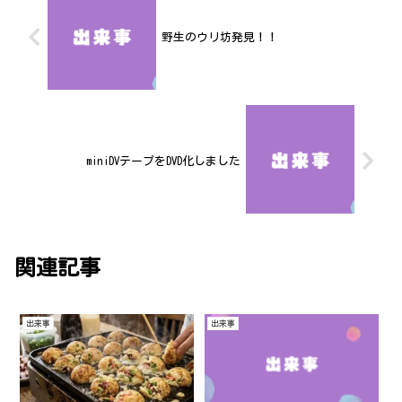
野生のウリ坊発見！！
miniDVテープをDVD化しました
関連記事
出来事
出来事