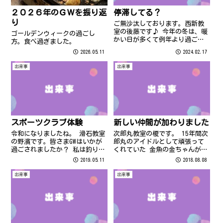
２０２６年のＧＷを振り返
停滞してる？
り
ご無沙汰しております。西新教
室の後藤です♪ 今年の冬は、暖
ゴールデンウィークの過ごし
かい日が多くて例年より過ごし
方。食べ過ぎました。
やすい分、これから花粉が心配
2026.05.11
2024.02.17
ですね～( ﾉД`)…
出来事
出来事
スポーツクラブ体験
新しい仲間が加わりました
令和になりましたね。 滑石教室
次郎丸教室の榎です。 15年間次
の野濱です。皆さまGWはいかが
郎丸のアイドルとして頑張って
過ごされましたか？ 私は釣りに
くれていた 金魚の金ちゃんが7
行ったりBBQをしたりして過ごし
月に亡くなってしまいまし
2019.05.11
2018.08.08
ていたのですが、チケットをい
た・・・💦
ただいたのでお休みのうちの１
出来事
出来事
日でスポーツクラブに行ってき
ました。