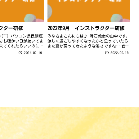
クター研修
2022年9月 インストラクター研修
(^^) パソコン県民講座
みなさまこんにちは♪ 滑石教室の山中です。
よりも暖かい日が続いてま
涼しく過ごしやすくなったかと思っていたら
が来てくれたらいいのにと
また夏が戻ってきたような暑さですね… 台風
の頃です…
が心配ですが、みなさまお気を付けくださ
2024.02.19
2022.09.16
い！ さて、9月13日はインストラクター研修
が行われました。 研修は、Zo...