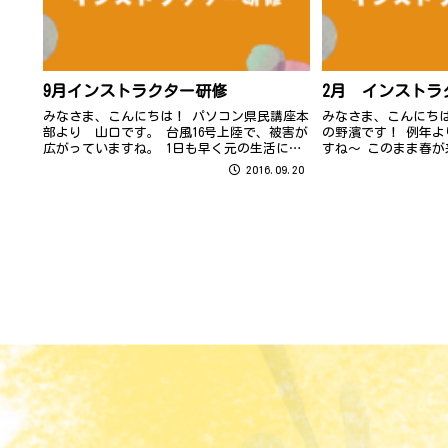
9月インストラクター研修
2月 インストラ
みなさま、こんにちは！ パソコン県民講座本
みなさま、こんにちは
部より 山口です。 台風16号上陸で、被害が
の野濱です！ 例年
広がっていますね。 1日も早く元の生活に戻
すね～ このまま春
れますように・・・ お見舞い申し上げます。
願ってしまう今日こ
2016.09.20