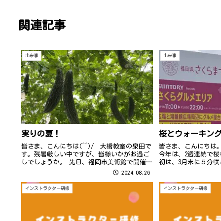
関連記事
出来事
出来事
実りの夏！
桜とウォーキン
皆さま、こんにちは(^^)/ 大橋教室の泉田で
皆さま、こんにちは
す。残暑厳しい中ですが、皆様いかがお過ご
今年は、2週連続で桜
しでしょうか。 先日、福岡市美術館で開催さ
初は、3月末に５分
れていた”アート書道でうちわを作ろう”と
く、ウォーキング日
2024.08.26
いうイベントに家族で参加してきました。 墨
けだったのですが、
と筆で好きな文字を書いてオリジ...
持った方もたくさんい
インストラクター研修
インストラクター研修