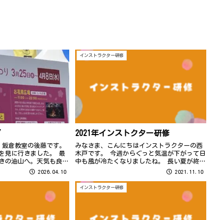
インストラクター研修
グ
2021年インストクター研修
。飯倉教室の後藤です。
みなさま、こんにちはインストラクターの西
を見に行きました。 最
木戸です。 今週からぐっと気温が下がって日
咲きの油山へ。天気も良
中も風が冷たくなりましたね。 長い夏が終わ
和でした。私はスマホだ
ってやっと秋が来たと思いきや、一瞬で秋が
2026.04.10
2021.11.10
一眼レフのカメラなどを
終わってしまいそう… これからインフルエン
て、自然の中の桜...
ザが流行る季節ですので、コロナにイ...
インストラクター研修