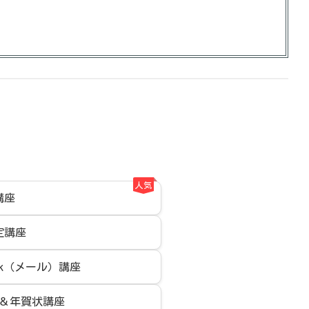
人気
l講座
定講座
ook（メール）講座
＆年賀状講座