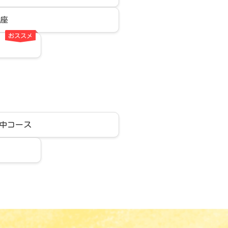
講座
おススメ
中コース