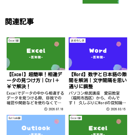
関連記事
Excel編
まめちしき
【Excel】超簡単！相違デ
【Word】数字と日本語の隙
ータの見つけ方｜Ctrl＋
間を解消｜文字間隔を思い
￥で解決！
通りに調整
Excelでデータの中から相違する
パソコン県民講座 愛宕教室
データを見つける際、目視での
（福岡市西区）から、のんで
確認や関数などを使わなくても
す！ 久しぶりにWordの豆知識を
ショートカットキーを使って探
お送りいたしますね。 さっそく
2026.07.18
2026.03.15
せます！ 一瞬で簡単に相違デー
ですが… 下記の①、②二つの文
タを見つける方法をご紹介しま
書の違い、わかりますか…？ 実
Outlook編
Excel編
す。
は、数字を①半角で入力したも
の、②全角で入力したもので
す。 それ...