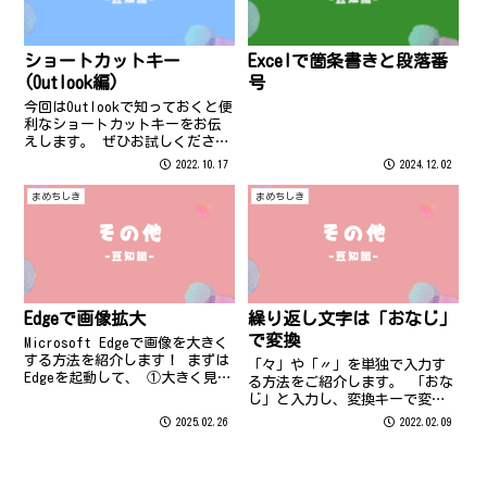
ショートカットキー
Excelで箇条書きと段落番
(Outlook編)
号
今回はOutlookで知っておくと便
利なショートカットキーをお伝
えします。 ぜひお試しください
♪
2022.10.17
2024.12.02
まめちしき
まめちしき
Edgeで画像拡大
繰り返し文字は「おなじ」
で変換
Microsoft Edgeで画像を大きく
する方法を紹介します！ まずは
「々」や「〃」を単独で入力す
Edgeを起動して、 ①大きく見た
る方法をご紹介します。 「おな
い画像の上にマウスを置く
じ」と入力し、変換キーで変換
②「Ctrl」を2回押す これだけ
してください。
2025.02.26
2022.02.09
で簡単に大きくなります！ 便利
なのでぜひ使ってみてください
ね♪ ※中には大...