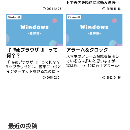
トで表内を瞬時に移動＆選択で
き、時短に効果抜群です♪
2024.12.23
2025.10.18
Windows編
Windows編
『 Webブラウザ 』 って
アラーム＆クロック
何？？
スマホのアラーム機能を使用し
ている方は多いと思いますが、
『 Webブラウザ 』 って何？？
実はWindows10にも「アラーム＆
Webブラウザとは、簡単にいうと
クロック」 というアプリが標準
インターネットを見るために使
装備されています。 アプリのア
用する ソフトウェアのことで
2018.02.01
2022.04.16
イコンはコレ↑。 一覧の中にあ
す。 具体的には、ウェブページ
りますので、探してみて下さい
を画面や印刷機に出力したり、
ね。 アラーム＆クロックに
ハイパーリンクをたどったり
は...
（ニュースやブログを見たり）
する...
最近の投稿