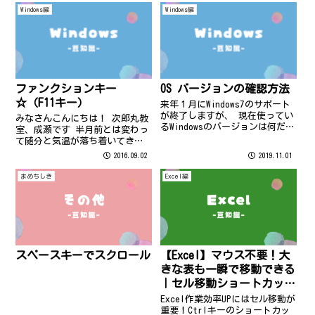
Windows編
Windows編
ファンクションキー
OS バージョンの確認方法
☆（F11キー）
来年１月にWindows7のサポート
が終了しますが、 現在使ってい
みなさんこんにちは！ 次郎丸教
るWindowsのバージョンは何だろ
室、成瀬です 半月前とは変わっ
う？って思ったことはないでし
て随分と気温が落ち着いてきま
ょうか？ 簡単に調べる方法があ
したね それもこれも台風の影響
2016.09.02
2019.11.01
りますよ♪ ⇓ 「winver」と
なのでしょう。。。 4日は直撃
入力し、「OK」をクリック ⇓
するかもしれませんので、 皆さ
まめちしき
Excel編
Window...
まできるだけ外に出られないよ
うにされてください。
スペースキーでスクロール
【Excel】マウス不要！大
きな表も一瞬で移動できる
｜セル移動ショートカット
完全ガイド
Excel作業効率UPにはセル移動が
重要！Ctrlキーのショートカッ