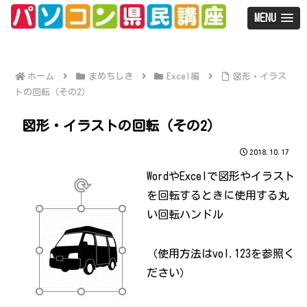
MENU
ホーム
まめちしき
Excel編
図形・イラス
トの回転（その2）
図形・イラストの回転（その2）
2018.10.17
WordやExcelで図形やイラスト
を回転するときに使用する丸
い回転ハンドル
（使用方法はvol.123を参照く
ださい）