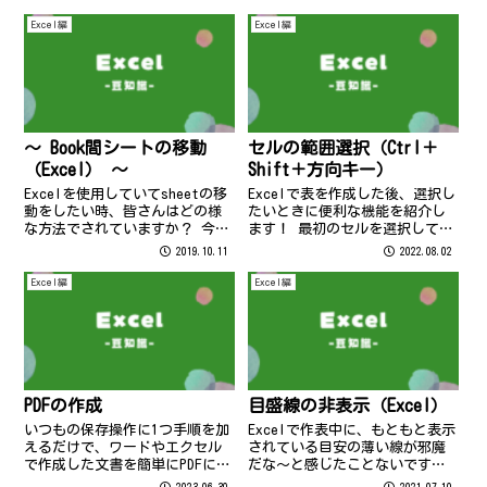
Excel編
Excel編
～ Book間シートの移動
セルの範囲選択（Ctrl＋
（Excel） ～
Shift＋方向キー）
Excelを使用していてsheetの移
Excelで表を作成した後、選択し
動をしたい時、皆さんはどの様
たいときに便利な機能を紹介し
な方法でされていますか？ 今回
ます！ 最初のセルを選択してか
はドラッグ一つで移動できる方
ら Ctrl ＋ shift ＋ ↓（方
2019.10.11
2022.08.02
法をご紹介いたします(^^♪ ↓
向キー） を押すと表の最後のセ
下記の様に移動させたいsheetの
ルまで一列選択できますよ！ 試
Excel編
Excel編
BOOKと移動先のBOOKを並べま
してみてくださいね( *´艸｀)
す。 後はshe...
ちなみにセルを...
PDFの作成
目盛線の非表示（Excel）
いつもの保存操作に1つ手順を加
Excelで作表中に、もともと表示
えるだけで、ワードやエクセル
されている目安の薄い線が邪魔
で作成した文書を簡単にPDFにす
だな～と感じたことないです
ることができます♪
か？ そんなときは・・・ 「表
2023.06.30
2021.07.10