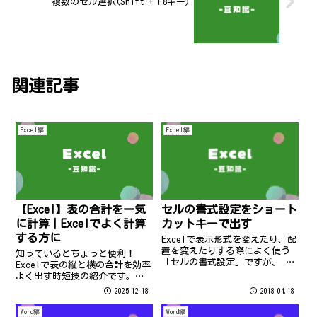
複数のセル選択(Shift + F8キー)
関連記事
Excel編
Excel編
【Excel】表の合計を一気
セルの書式設定をショート
に計算｜Excelでよく計算
カットキーで出す
する方に
Excelで表示形式を変えたり、配
置を変えたりする際によく使う
知っているとちょっと便利！
「セルの書式設定」ですが、 つ
Excelで表の縦と横の合計を効率
いつい毎回「あれ～どこだっ
よく出す時短技の紹介です。数
け？」となることもしばし
式とオートフィルの手間を減ら
2025.12.18
2018.04.18
ば…。 そんな時は！ で出
し、業務効率化に役立つ内容で
せちゃいます！ ※Excelのみの
す。
Word編
Word編