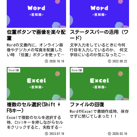
機能です。Wordではお使い頂
け...
位置ボタンで画像を楽々配
ステータスバーの活用（ワ
置
ード）
Wordの文書内に、オンライン画
文字入力をしているときに今何
像やデジカメの写真を配置した
行目を入力しているのか、 何文
い時 「位置」ボタンを使ってみ
字目にいるのか気になったこと
てはいかがですか？ （１）「挿
はありませんか？ そんなときは
2020.10.19
2022.06.22
入タブ」-「画像」or「オンライ
ステータスバーで確認すること
ン画像」 （２）「図の形式タ
ができます。 （ステータスバー
Excel編
Excel編
ブ」-「位置」ボタンから画像の
は、ワード画面の一番下にあり
配置場所を選んでクリック
ますよ↓） ステータスバーにマ
※「...
ウスを合...
複数のセル選択(Shift +
ファイルの回復
F8キー)
WordやExcelで書類作成時、保存
せずに閉じてしまった！！
Excelで複数のセルを選択する
時、Ctrlキーを押しながらセル
をクリックすると、失敗する時
ありませんか？複数のセルをミ
2023.07.19
2020.02.19