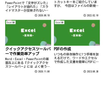
トカットキーをご紹介していま
PowerPointで「文字がズレた」
すが、 今回はファイルの新規作
「レイアウトが崩れた」「スラ
成時に役立つ機能を紹介しま
イドマスターが反映されない」
す。 Word、Excel、PowerPoint
などの悩みを一瞬で解決できる
2026.06.18
2022.02.16
の作業中に 「Ｃｔｒｌ」キー＋
［リセット］機能を解説。プレ
「N」キーを 押すと・・・ 別
ースホルダーの位置やフォント
Excel編
Excel編
の“新しい紙”が出て...
設定を初期状態に戻せる便利ワ
ザを、初心者にも分かりやすく
紹介します。
クイックアクセスツールバ
PDFの作成
ーで作業効率アップ
いつもの保存操作に1つ手順を加
えるだけで、ワードやエクセル
Word・Excel・PowerPointの画
で作成した文書を簡単にPDFにす
面左上にある『クイックアクセ
ることができます♪
スツールバー』には よく使う機
能がボタンで表示されていま
2020.11.06
2023.06.30
す！ 例えば、上書き保存をする
時は、ここにある①のボタンを
クリックするだけでできちゃい
ます(^^♪ そ・し・て...