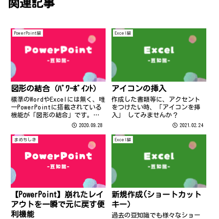
関連記事
PowerPoint編
Excel編
図形の結合（ﾊﾟﾜｰﾎﾟｲﾝﾄ）
アイコンの挿入
標準のWordやExcelには無く、唯
作成した書類等に、アクセント
一PowerPointに搭載されている
をつけたい時、「アイコンを挿
機能が「図形の結合」です。図
入」 してみませんか？
形のグループ化では実現できな
2020.09.28
2021.02.24
ったことが可能になりますの
で、図形好きの方、ぜひ一度お
まめちしき
Excel編
試しあれ～。 図形の結合は「描
画ツール」－「書式」の中...
【PowerPoint】崩れたレイ
新規作成(ショートカット
アウトを一瞬で元に戻す便
キー）
利機能
過去の豆知識でも様々なショー