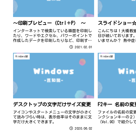
～印刷プレビュー（Ctrl＋P） ～
スライドショー
インターネットで検索している画面を印刷し
こんにちは！大橋教
たり、ワードやエクセル、パワーポイントで
日が続いております
作成したデータを印刷したりなど、印刷する
いませんか？ 熱中
機会は多いですよね (*^▽^*) そんな時は、
ね。
2021.02.01
「Ctrlキー」と「P」を押すだけで、印刷画
面を出すことができますよ！ ...
Windows編
Windows編
デスクトップの文字だけサイズ変更
F2キー 名前の
アイコンやスタートメニューの文字が小さく
ファイルの名前の変更
て読みづらい時は、表示倍率はそのままに文
ンクションキーの２
字だけ大きくできます。
（Vol.90）で紹介
の名前を一度に変更
2020.06.02
ァイルは特にアルフ