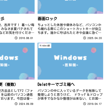
☆彡
画面ロック
室、吉井です！ 暑～い毎
ちょっとした休憩や昼休みなど、パソコンか
。みなさま夏バテされて
ら離れる際にこのショートカットキーが役立
症などお気を付けください
ちます。誰かに呼ばれたときや会議に急ぐと
きでも、すぐに画面ロックできて便利ですよ
2016.08.01
2025.04.20
♪ 画面を見られないようにするには、
windowsキーとLキーを押しましょう。こ...
Windows編
変更（複数）
Deletキーでゴミ箱へ
方法法としてF2（ファ
パソコンの中に入っているデータを削除して
）を以前のパソコン通信
整理しようと思うけど、 ドラッｸﾞ＆ドロップ
しております。今回は複数
が苦手でなかなか整理が出来ない、とお困り
する方法です♪写真のフ
の方も おられるのではないでしょうか？ そ
2024.09.09
2019.04.17
ァベットと数字で何の写
んなみなさまに朗報です ！ ドラッグなしで